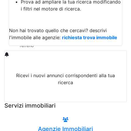
Prova ad ampliare la tua ricerca modificando
Agriturismo
i filtri nel motore di ricerca.
Magazzini
Capannoni
Uffici
Terreni in Vendita
Non hai trovato quello che cercavi?
descrivi
Qualsiasi
l'immobile alle agenzie:
richiesta trova immobile
Terreno edificabile
Terreno
Ricevi i nuovi annunci corrispondenti alla tua
ricerca
Attiva Email-Alert
Servizi immobiliari
Agenzie Immobiliari