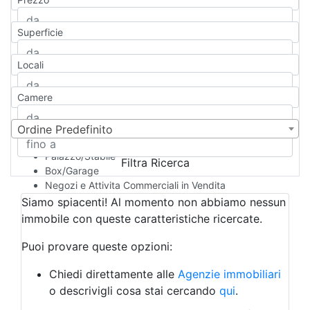
Appartamento
Casa indipendente
Superficie
Casa Semi-indipendente
Attico/Mansarda
Locali
Villa
Villetta a schiera
Camere
Rustico/Casale
Loft/Open space
Camera d'Albergo
Ordine Predefinito
Multiproprietà
Palazzo/Stabile
Filtra Ricerca
Box/Garage
Negozi e Attivita Commerciali in Vendita
Qualsiasi
Siamo spiacenti! Al momento non abbiamo nessun
Attività/Licenza Commerciale
immobile con queste caratteristiche ricercate.
Azienda Agricola
Bar/Ristorante
Puoi provare queste opzioni:
Bed & Breakfast
Albergo
Chiedi direttamente alle
Agenzie immobiliari
Laboratorio Artigianale
o descrivigli cosa stai cercando
qui
.
Negozio/locale commerciale