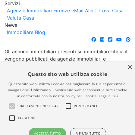
Servizi
Agenzie Immobiliari Firenze
eMail Alert
Trova Casa
Valuta Casa
News
Immobiliare Blog
Gli annunci immobiliari presenti su immobiliare-italia.it
vengono pubblicati da agenzie immobiliari e
×
costruttori. La pubblicazione degli annunci non
comporta l'approvazione o l'avallo da parte di
Questo sito web utilizza cookie
immobiliare-italia.it nè implica alcuna forma di
Questo sito web utilizza i cookie per migliorare la tua esperienza di
garanzia da parte di quest'ultima. immobiliare-italia.it
navigazione. Utilizzando il nostro sito web acconsenti a tutti i cookie
quindi non è responsabile della veridicità, della
in conformità con la nostra policy per i cookie.
Leggi di più
correttezza, della completezza, della normativa in
STRETTAMENTE NECESSARI
PERFORMANCE
materia di privacy e/o di alcun altro aspetto dei
suddetti annunci.
TARGETING
© Copyright 2007 - 2026
Powered by
ACCETTA TUTTO
RIFIUTA TUTTO