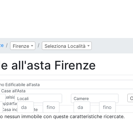
ze
Firenze
Seleziona Località
e all'asta Firenze
o Edificabile all'asta
Case all'Asta
Qualsiasi
Locali
Camere
Appartamento
Casa indipendente
Casa Semi-indipendente
 nessun immobile con queste caratteristiche ricercate.
Attico/Mansarda
Villa