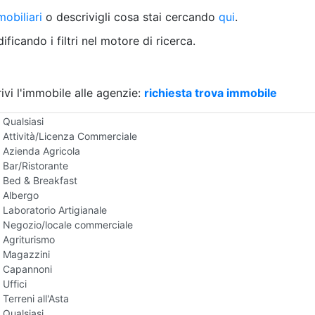
Villetta a schiera
obiliari
o descrivigli cosa stai cercando
qui
.
Rustico/Casale
Loft/Open space
ficando i filtri nel motore di ricerca.
Camera d'Albergo
Multiproprietà
Palazzo/Stabile
ivi l'immobile alle agenzie:
Box/Garage
richiesta trova immobile
Negozi e Attivita Commerciali all'Asta
Qualsiasi
Attività/Licenza Commerciale
Azienda Agricola
Bar/Ristorante
Bed & Breakfast
Albergo
Laboratorio Artigianale
Negozio/locale commerciale
Agriturismo
Magazzini
Capannoni
Uffici
Terreni all'Asta
Qualsiasi