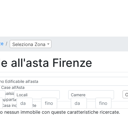
ze
Seleziona Zona
e all'asta Firenze
o Edificabile all'asta
Case all'Asta
Qualsiasi
Locali
Camere
Appartamento
Casa indipendente
Casa Semi-indipendente
 nessun immobile con queste caratteristiche ricercate.
Attico/Mansarda
Villa