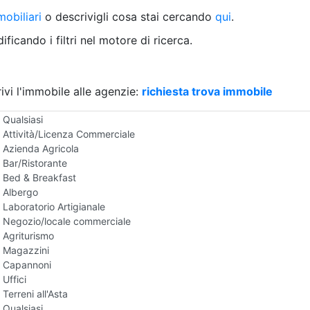
Villetta a schiera
obiliari
o descrivigli cosa stai cercando
qui
.
Rustico/Casale
Loft/Open space
ficando i filtri nel motore di ricerca.
Camera d'Albergo
Multiproprietà
Palazzo/Stabile
ivi l'immobile alle agenzie:
Box/Garage
richiesta trova immobile
Negozi e Attivita Commerciali all'Asta
Qualsiasi
Attività/Licenza Commerciale
Azienda Agricola
Bar/Ristorante
Bed & Breakfast
Albergo
Laboratorio Artigianale
Negozio/locale commerciale
Agriturismo
Magazzini
Capannoni
Uffici
Terreni all'Asta
Qualsiasi