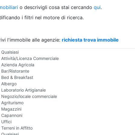
Villetta a schiera
obiliari
o descrivigli cosa stai cercando
qui
.
Rustico/Casale
Loft/Open space
ficando i filtri nel motore di ricerca.
Camera d'Albergo
Multiproprietà
Palazzo/Stabile
ivi l'immobile alle agenzie:
Box/Garage
richiesta trova immobile
Negozi e Attivita Commerciali in Affitto
Qualsiasi
Attività/Licenza Commerciale
Azienda Agricola
Bar/Ristorante
Bed & Breakfast
Albergo
Laboratorio Artigianale
Negozio/locale commerciale
Agriturismo
Magazzini
Capannoni
Uffici
Terreni in Affitto
Qualsiasi