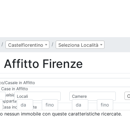
Castelfiorentino
Seleziona Località
 Affitto Firenze
co/Casale in Affitto
Case in Affitto
Qualsiasi
Locali
Camere
Appartamento
Casa indipendente
Casa Semi-indipendente
 nessun immobile con queste caratteristiche ricercate.
Attico/Mansarda
Villa