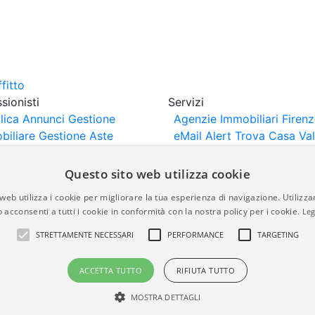
sionisti
Servizi
lica Annunci
Gestione
Agenzie Immobiliari Firen
biliare
Gestione Aste
eMail Alert
Trova Casa
Va
iliari
Portali Partner
Casa
rtazione
Importazione
Questo sito web utilizza cookie
nci da Sito Web
web utilizza i cookie per migliorare la tua esperienza di navigazione. Utilizza
 acconsenti a tutti i cookie in conformità con la nostra policy per i cookie.
Leg
are-italia.it vengono pubblicati da agenzie immobiliari e co
STRETTAMENTE NECESSARI
PERFORMANCE
TARGETING
rte di immobiliare-italia.it nè implica alcuna forma di gar
idicità, della correttezza, della completezza, della normativa
ACCETTA TUTTO
RIFIUTA TUTTO
MOSTRA DETTAGLI
a.it - Part. IVA 00587600453
Power