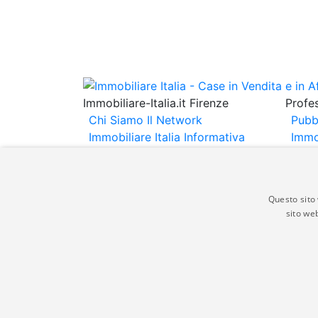
Immobiliare-Italia.it Firenze
Profes
Chi Siamo
Il Network
Pubb
Immobiliare Italia
Informativa
Immo
Privacy
Informativa Cookie
Immob
Contatti
Espo
Annu
Questo sito 
sito web
Gli annunci immobiliari presenti su immobili
non comporta l'approvazione o l'avallo da pa
italia.it quindi non è responsabile della ver
aspetto dei suddetti annunci.
© Copyright 2007 - 2026 Immobiliare-Itali