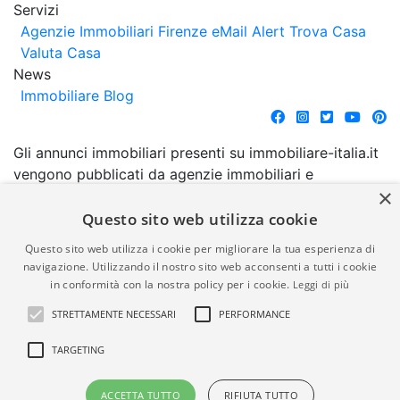
Servizi
Agenzie Immobiliari Firenze
eMail Alert
Trova Casa
Valuta Casa
News
Immobiliare Blog
Gli annunci immobiliari presenti su immobiliare-italia.it
vengono pubblicati da agenzie immobiliari e
×
costruttori. La pubblicazione degli annunci non
comporta l'approvazione o l'avallo da parte di
Questo sito web utilizza cookie
immobiliare-italia.it nè implica alcuna forma di
Questo sito web utilizza i cookie per migliorare la tua esperienza di
garanzia da parte di quest'ultima. immobiliare-italia.it
navigazione. Utilizzando il nostro sito web acconsenti a tutti i cookie
quindi non è responsabile della veridicità, della
in conformità con la nostra policy per i cookie.
Leggi di più
correttezza, della completezza, della normativa in
STRETTAMENTE NECESSARI
PERFORMANCE
materia di privacy e/o di alcun altro aspetto dei
suddetti annunci.
TARGETING
© Copyright 2007 - 2026
Powered by
ACCETTA TUTTO
RIFIUTA TUTTO