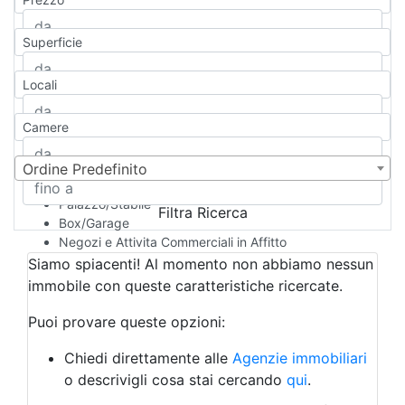
Appartamento
Casa indipendente
Superficie
Casa Semi-indipendente
Attico/Mansarda
Locali
Villa
Villetta a schiera
Camere
Rustico/Casale
Loft/Open space
Camera d'Albergo
Ordine Predefinito
Multiproprietà
Palazzo/Stabile
Filtra Ricerca
Box/Garage
Negozi e Attivita Commerciali in Affitto
Qualsiasi
Siamo spiacenti! Al momento non abbiamo nessun
Attività/Licenza Commerciale
immobile con queste caratteristiche ricercate.
Azienda Agricola
Bar/Ristorante
Puoi provare queste opzioni:
Bed & Breakfast
Albergo
Chiedi direttamente alle
Agenzie immobiliari
Laboratorio Artigianale
o descrivigli cosa stai cercando
qui
.
Negozio/locale commerciale