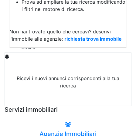
Prova ad ampliare la tua ricerca modificando
Agriturismo
i filtri nel motore di ricerca.
Magazzini
Capannoni
Uffici
Terreni in Affitto
Non hai trovato quello che cercavi?
descrivi
Qualsiasi
l'immobile alle agenzie:
richiesta trova immobile
Terreno edificabile
Terreno
Ricevi i nuovi annunci corrispondenti alla tua
ricerca
Attiva Email-Alert
Servizi immobiliari
Agenzie Immobiliari