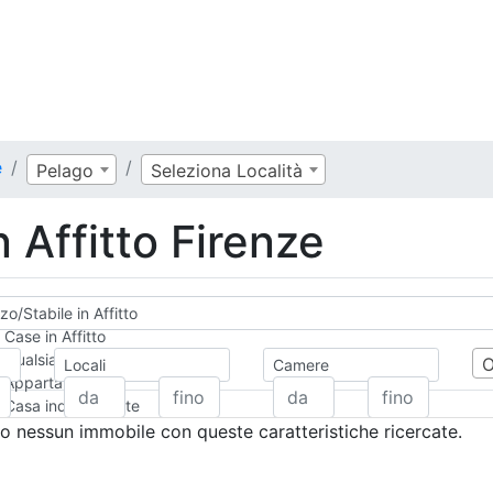
e
Pelago
Seleziona Località
n Affitto Firenze
zo/Stabile in Affitto
Case in Affitto
Qualsiasi
Locali
Camere
Appartamento
Casa indipendente
Casa Semi-indipendente
 nessun immobile con queste caratteristiche ricercate.
Attico/Mansarda
Villa