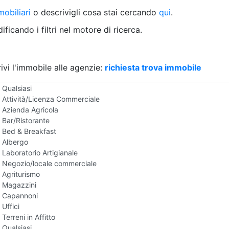
Villetta a schiera
obiliari
o descrivigli cosa stai cercando
qui
.
Rustico/Casale
Loft/Open space
ficando i filtri nel motore di ricerca.
Camera d'Albergo
Multiproprietà
Palazzo/Stabile
ivi l'immobile alle agenzie:
Box/Garage
richiesta trova immobile
Negozi e Attivita Commerciali in Affitto
Qualsiasi
Attività/Licenza Commerciale
Azienda Agricola
Bar/Ristorante
Bed & Breakfast
Albergo
Laboratorio Artigianale
Negozio/locale commerciale
Agriturismo
Magazzini
Capannoni
Uffici
Terreni in Affitto
Qualsiasi