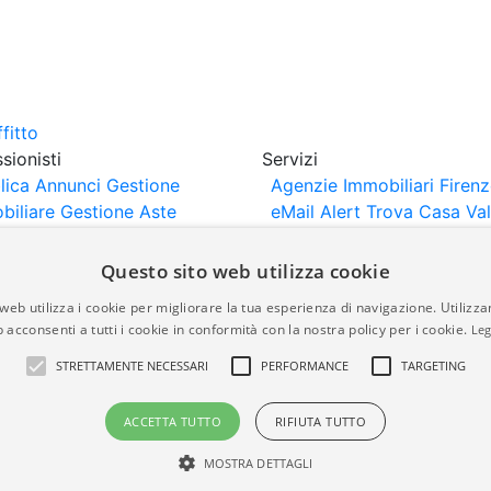
sionisti
Servizi
lica Annunci
Gestione
Agenzie Immobiliari Firen
biliare
Gestione Aste
eMail Alert
Trova Casa
Va
iliari
Portali Partner
Casa
rtazione
Importazione
Questo sito web utilizza cookie
nci da Sito Web
web utilizza i cookie per migliorare la tua esperienza di navigazione. Utilizza
 acconsenti a tutti i cookie in conformità con la nostra policy per i cookie.
Leg
are-italia.it vengono pubblicati da agenzie immobiliari e co
STRETTAMENTE NECESSARI
PERFORMANCE
TARGETING
rte di immobiliare-italia.it nè implica alcuna forma di gar
idicità, della correttezza, della completezza, della normativa
ACCETTA TUTTO
RIFIUTA TUTTO
MOSTRA DETTAGLI
a.it - Part. IVA 00587600453
Power