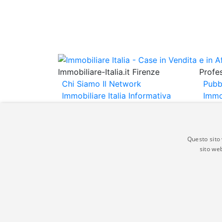
Immobiliare-Italia.it Firenze
Profes
Chi Siamo
Il Network
Pubb
Immobiliare Italia
Informativa
Immo
Privacy
Informativa Cookie
Immob
Contatti
Espo
Annu
Questo sito 
sito web
Gli annunci immobiliari presenti su immobili
non comporta l'approvazione o l'avallo da pa
italia.it quindi non è responsabile della ver
aspetto dei suddetti annunci.
© Copyright 2007 - 2026 Immobiliare-Itali