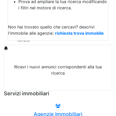
Prova ad ampliare la tua ricerca modificando
Agriturismo
i filtri nel motore di ricerca.
Magazzini
Capannoni
Uffici
Terreni in Affitto
Non hai trovato quello che cercavi?
descrivi
Qualsiasi
l'immobile alle agenzie:
richiesta trova immobile
Terreno edificabile
Terreno
Ricevi i nuovi annunci corrispondenti alla tua
ricerca
Attiva Email-Alert
Servizi immobiliari
Agenzie Immobiliari