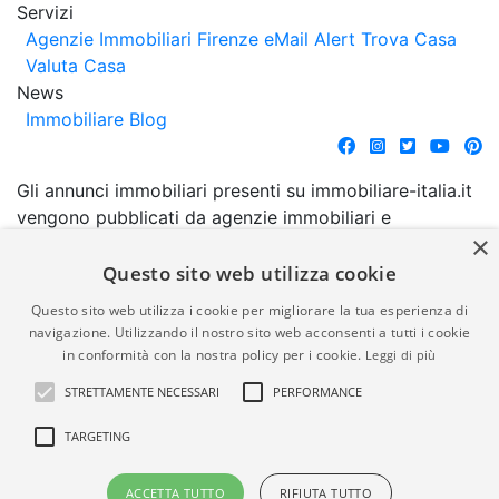
Servizi
Agenzie Immobiliari Firenze
eMail Alert
Trova Casa
Valuta Casa
News
Immobiliare Blog
Gli annunci immobiliari presenti su immobiliare-italia.it
vengono pubblicati da agenzie immobiliari e
×
costruttori. La pubblicazione degli annunci non
comporta l'approvazione o l'avallo da parte di
Questo sito web utilizza cookie
immobiliare-italia.it nè implica alcuna forma di
Questo sito web utilizza i cookie per migliorare la tua esperienza di
garanzia da parte di quest'ultima. immobiliare-italia.it
navigazione. Utilizzando il nostro sito web acconsenti a tutti i cookie
quindi non è responsabile della veridicità, della
in conformità con la nostra policy per i cookie.
Leggi di più
correttezza, della completezza, della normativa in
STRETTAMENTE NECESSARI
PERFORMANCE
materia di privacy e/o di alcun altro aspetto dei
suddetti annunci.
TARGETING
© Copyright 2007 - 2026
Powered by
ACCETTA TUTTO
RIFIUTA TUTTO