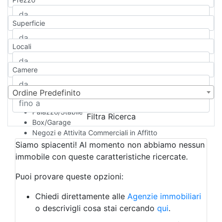
Appartamento
Casa indipendente
Superficie
Casa Semi-indipendente
Attico/Mansarda
Locali
Villa
Villetta a schiera
Camere
Rustico/Casale
Loft/Open space
Camera d'Albergo
Ordine Predefinito
Multiproprietà
Palazzo/Stabile
Filtra Ricerca
Box/Garage
Negozi e Attivita Commerciali in Affitto
Qualsiasi
Siamo spiacenti! Al momento non abbiamo nessun
Attività/Licenza Commerciale
immobile con queste caratteristiche ricercate.
Azienda Agricola
Bar/Ristorante
Puoi provare queste opzioni:
Bed & Breakfast
Albergo
Chiedi direttamente alle
Agenzie immobiliari
Laboratorio Artigianale
o descrivigli cosa stai cercando
qui
.
Negozio/locale commerciale