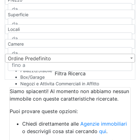
Appartamento
Casa indipendente
Superficie
Casa Semi-indipendente
Attico/Mansarda
Locali
Villa
Villetta a schiera
Camere
Rustico/Casale
Loft/Open space
Camera d'Albergo
Ordine Predefinito
Multiproprietà
Palazzo/Stabile
Filtra Ricerca
Box/Garage
Negozi e Attivita Commerciali in Affitto
Qualsiasi
Siamo spiacenti! Al momento non abbiamo nessun
Attività/Licenza Commerciale
immobile con queste caratteristiche ricercate.
Azienda Agricola
Bar/Ristorante
Puoi provare queste opzioni:
Bed & Breakfast
Albergo
Chiedi direttamente alle
Agenzie immobiliari
Laboratorio Artigianale
o descrivigli cosa stai cercando
qui
.
Negozio/locale commerciale