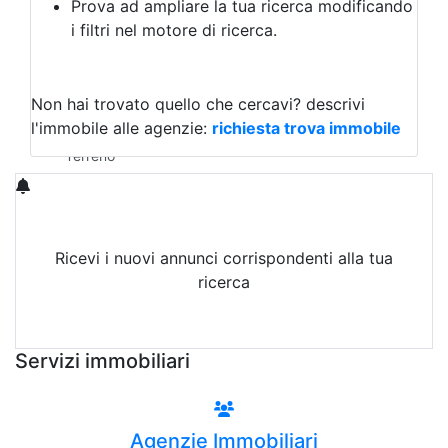
Prova ad ampliare la tua ricerca modificando
Agriturismo
i filtri nel motore di ricerca.
Magazzini
Capannoni
Uffici
Terreni in Affitto
Non hai trovato quello che cercavi?
descrivi
Qualsiasi
l'immobile alle agenzie:
richiesta trova immobile
Terreno edificabile
Terreno
Ricevi i nuovi annunci corrispondenti alla tua
ricerca
Attiva Email-Alert
Servizi immobiliari
Agenzie Immobiliari