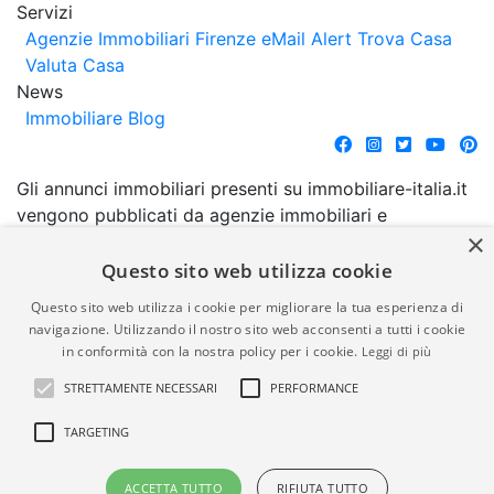
Servizi
Agenzie Immobiliari Firenze
eMail Alert
Trova Casa
Valuta Casa
News
Immobiliare Blog
Gli annunci immobiliari presenti su immobiliare-italia.it
vengono pubblicati da agenzie immobiliari e
×
costruttori. La pubblicazione degli annunci non
comporta l'approvazione o l'avallo da parte di
Questo sito web utilizza cookie
immobiliare-italia.it nè implica alcuna forma di
Questo sito web utilizza i cookie per migliorare la tua esperienza di
garanzia da parte di quest'ultima. immobiliare-italia.it
navigazione. Utilizzando il nostro sito web acconsenti a tutti i cookie
quindi non è responsabile della veridicità, della
in conformità con la nostra policy per i cookie.
Leggi di più
correttezza, della completezza, della normativa in
STRETTAMENTE NECESSARI
PERFORMANCE
materia di privacy e/o di alcun altro aspetto dei
suddetti annunci.
TARGETING
© Copyright 2007 - 2026
Powered by
ACCETTA TUTTO
RIFIUTA TUTTO