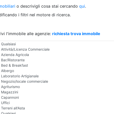
Villetta a schiera
obiliari
o descrivigli cosa stai cercando
qui
.
Rustico/Casale
Loft/Open space
ficando i filtri nel motore di ricerca.
Camera d'Albergo
Multiproprietà
Palazzo/Stabile
ivi l'immobile alle agenzie:
Box/Garage
richiesta trova immobile
Negozi e Attivita Commerciali all'Asta
Qualsiasi
Attività/Licenza Commerciale
Azienda Agricola
Bar/Ristorante
Bed & Breakfast
Albergo
Laboratorio Artigianale
Negozio/locale commerciale
Agriturismo
Magazzini
Capannoni
Uffici
Terreni all'Asta
Qualsiasi