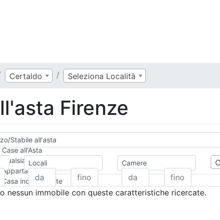
Certaldo
Seleziona Località
ll'asta Firenze
zo/Stabile all'asta
Case all'Asta
Qualsiasi
Locali
Camere
Appartamento
Casa indipendente
Casa Semi-indipendente
 nessun immobile con queste caratteristiche ricercate.
Attico/Mansarda
Villa