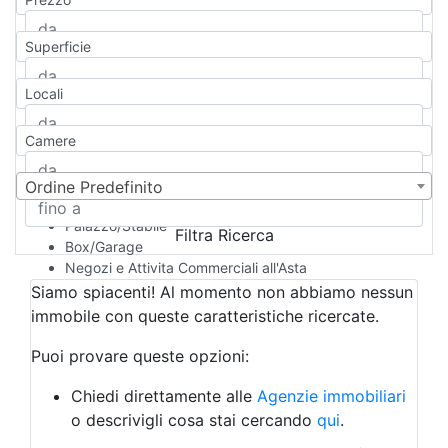
Appartamento
Casa indipendente
Superficie
Casa Semi-indipendente
Attico/Mansarda
Locali
Villa
Villetta a schiera
Camere
Rustico/Casale
Loft/Open space
Camera d'Albergo
Ordine Predefinito
Multiproprietà
Palazzo/Stabile
Filtra Ricerca
Box/Garage
Negozi e Attivita Commerciali all'Asta
Qualsiasi
Siamo spiacenti! Al momento non abbiamo nessun
Attività/Licenza Commerciale
immobile con queste caratteristiche ricercate.
Azienda Agricola
Bar/Ristorante
Puoi provare queste opzioni:
Bed & Breakfast
Albergo
Chiedi direttamente alle
Agenzie immobiliari
Laboratorio Artigianale
o descrivigli cosa stai cercando
qui
.
Negozio/locale commerciale