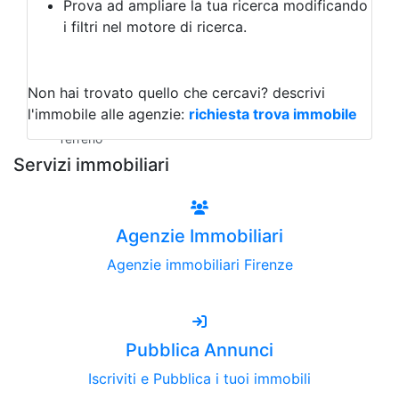
Prova ad ampliare la tua ricerca modificando
Agriturismo
i filtri nel motore di ricerca.
Magazzini
Capannoni
Uffici
Terreni all'Asta
Non hai trovato quello che cercavi?
descrivi
Qualsiasi
l'immobile alle agenzie:
richiesta trova immobile
Terreno edificabile
Terreno
Servizi immobiliari
Agenzie Immobiliari
Agenzie immobiliari Firenze
Pubblica Annunci
Iscriviti e Pubblica i tuoi immobili