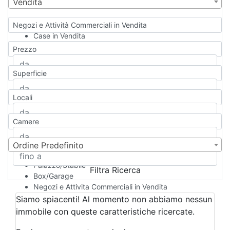
Vendita
Negozi e Attività Commerciali in Vendita
Case in Vendita
Qualsiasi
Prezzo
Appartamento
Casa indipendente
Superficie
Casa Semi-indipendente
Attico/Mansarda
Locali
Villa
Villetta a schiera
Camere
Rustico/Casale
Loft/Open space
Camera d'Albergo
Ordine Predefinito
Multiproprietà
Palazzo/Stabile
Filtra Ricerca
Box/Garage
Negozi e Attivita Commerciali in Vendita
Qualsiasi
Siamo spiacenti! Al momento non abbiamo nessun
Attività/Licenza Commerciale
immobile con queste caratteristiche ricercate.
Azienda Agricola
Bar/Ristorante