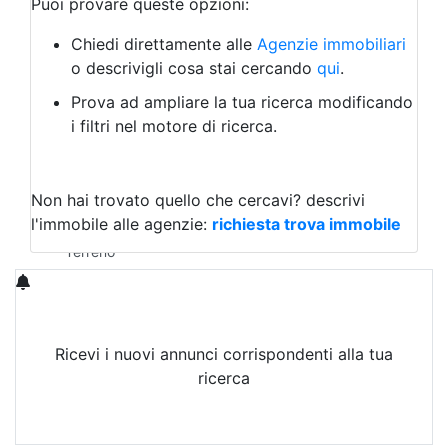
Puoi provare queste opzioni:
Bed & Breakfast
Albergo
Chiedi direttamente alle
Agenzie immobiliari
Laboratorio Artigianale
o descrivigli cosa stai cercando
qui
.
Negozio/locale commerciale
Prova ad ampliare la tua ricerca modificando
Agriturismo
i filtri nel motore di ricerca.
Magazzini
Capannoni
Uffici
Terreni in Vendita
Non hai trovato quello che cercavi?
descrivi
Qualsiasi
l'immobile alle agenzie:
richiesta trova immobile
Terreno edificabile
Terreno
Ricevi i nuovi annunci corrispondenti alla tua
ricerca
Attiva Email-Alert