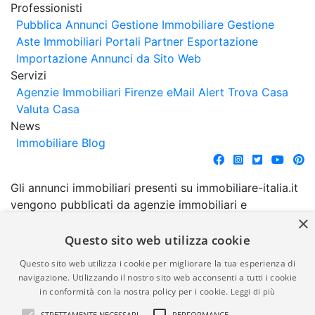
Professionisti
Pubblica Annunci
Gestione Immobiliare
Gestione
Aste Immobiliari
Portali Partner Esportazione
Importazione Annunci da Sito Web
Servizi
Agenzie Immobiliari Firenze
eMail Alert
Trova Casa
Valuta Casa
News
Immobiliare Blog
Gli annunci immobiliari presenti su immobiliare-italia.it
vengono pubblicati da agenzie immobiliari e
×
costruttori. La pubblicazione degli annunci non
comporta l'approvazione o l'avallo da parte di
Questo sito web utilizza cookie
immobiliare-italia.it nè implica alcuna forma di
Questo sito web utilizza i cookie per migliorare la tua esperienza di
garanzia da parte di quest'ultima. immobiliare-italia.it
navigazione. Utilizzando il nostro sito web acconsenti a tutti i cookie
quindi non è responsabile della veridicità, della
in conformità con la nostra policy per i cookie.
Leggi di più
correttezza, della completezza, della normativa in
STRETTAMENTE NECESSARI
PERFORMANCE