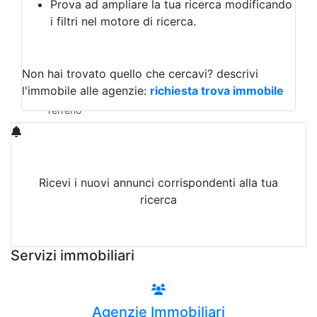
Prova ad ampliare la tua ricerca modificando
Agriturismo
i filtri nel motore di ricerca.
Magazzini
Capannoni
Uffici
Terreni in Affitto
Non hai trovato quello che cercavi?
descrivi
Qualsiasi
l'immobile alle agenzie:
richiesta trova immobile
Terreno edificabile
Terreno
Ricevi i nuovi annunci corrispondenti alla tua
ricerca
Attiva Email-Alert
Servizi immobiliari
Agenzie Immobiliari