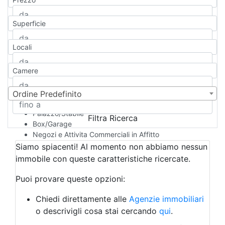
Appartamento
Casa indipendente
Superficie
Casa Semi-indipendente
Attico/Mansarda
Locali
Villa
Villetta a schiera
Camere
Rustico/Casale
Loft/Open space
Camera d'Albergo
Ordine Predefinito
Multiproprietà
Palazzo/Stabile
Filtra Ricerca
Box/Garage
Negozi e Attivita Commerciali in Affitto
Qualsiasi
Siamo spiacenti! Al momento non abbiamo nessun
Attività/Licenza Commerciale
immobile con queste caratteristiche ricercate.
Azienda Agricola
Bar/Ristorante
Puoi provare queste opzioni:
Bed & Breakfast
Albergo
Chiedi direttamente alle
Agenzie immobiliari
Laboratorio Artigianale
o descrivigli cosa stai cercando
qui
.
Negozio/locale commerciale