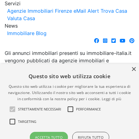
Servizi
Agenzie Immobiliari Firenze
eMail Alert
Trova Casa
Valuta Casa
News
Immobiliare Blog
Gli annunci immobiliari presenti su immobiliare-italia.it
vengono pubblicati da agenzie immobiliari e
×
costruttori. La pubblicazione degli annunci non
comporta l'approvazione o l'avallo da parte di
Questo sito web utilizza cookie
immobiliare-italia.it nè implica alcuna forma di
Questo sito web utilizza i cookie per migliorare la tua esperienza di
garanzia da parte di quest'ultima. immobiliare-italia.it
navigazione. Utilizzando il nostro sito web acconsenti a tutti i cookie
quindi non è responsabile della veridicità, della
in conformità con la nostra policy per i cookie.
Leggi di più
correttezza, della completezza, della normativa in
STRETTAMENTE NECESSARI
PERFORMANCE
materia di privacy e/o di alcun altro aspetto dei
suddetti annunci.
TARGETING
© Copyright 2007 - 2026
Powered by
ACCETTA TUTTO
RIFIUTA TUTTO