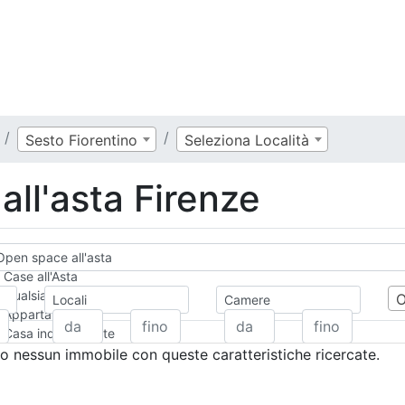
Sesto Fiorentino
Seleziona Località
ll'asta Firenze
Open space all'asta
Case all'Asta
Qualsiasi
Locali
Camere
Appartamento
Casa indipendente
Casa Semi-indipendente
 nessun immobile con queste caratteristiche ricercate.
Attico/Mansarda
Villa