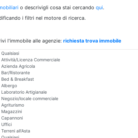
Villetta a schiera
obiliari
o descrivigli cosa stai cercando
qui
.
Rustico/Casale
Loft/Open space
ficando i filtri nel motore di ricerca.
Camera d'Albergo
Multiproprietà
Palazzo/Stabile
ivi l'immobile alle agenzie:
Box/Garage
richiesta trova immobile
Negozi e Attivita Commerciali all'Asta
Qualsiasi
Attività/Licenza Commerciale
Azienda Agricola
Bar/Ristorante
Bed & Breakfast
Albergo
Laboratorio Artigianale
Negozio/locale commerciale
Agriturismo
Magazzini
Capannoni
Uffici
Terreni all'Asta
Qualsiasi