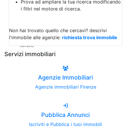
Prova ad ampliare la tua ricerca modificando
Agriturismo
i filtri nel motore di ricerca.
Magazzini
Capannoni
Uffici
Terreni all'Asta
Non hai trovato quello che cercavi?
descrivi
Qualsiasi
l'immobile alle agenzie:
richiesta trova immobile
Terreno edificabile
Terreno
Servizi immobiliari
Agenzie Immobiliari
Agenzie immobiliari Firenze
Pubblica Annunci
Iscriviti e Pubblica i tuoi immobili