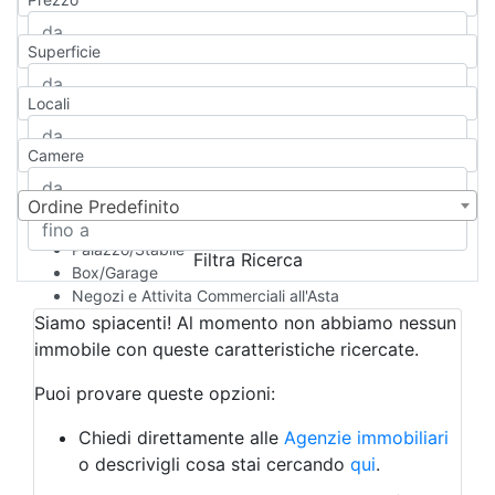
Appartamento
Casa indipendente
Superficie
Casa Semi-indipendente
Attico/Mansarda
Locali
Villa
Villetta a schiera
Camere
Rustico/Casale
Loft/Open space
Camera d'Albergo
Ordine Predefinito
Multiproprietà
Palazzo/Stabile
Filtra Ricerca
Box/Garage
Negozi e Attivita Commerciali all'Asta
Qualsiasi
Siamo spiacenti! Al momento non abbiamo nessun
Attività/Licenza Commerciale
immobile con queste caratteristiche ricercate.
Azienda Agricola
Bar/Ristorante
Puoi provare queste opzioni:
Bed & Breakfast
Albergo
Chiedi direttamente alle
Agenzie immobiliari
Laboratorio Artigianale
o descrivigli cosa stai cercando
qui
.
Negozio/locale commerciale