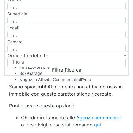
Appartamento
Casa indipendente
Superficie
Casa Semi-indipendente
Attico/Mansarda
Locali
Villa
Villetta a schiera
Camere
Rustico/Casale
Loft/Open space
Camera d'Albergo
Ordine Predefinito
Multiproprietà
Palazzo/Stabile
Filtra Ricerca
Box/Garage
Negozi e Attivita Commerciali all'Asta
Qualsiasi
Siamo spiacenti! Al momento non abbiamo nessun
Attività/Licenza Commerciale
immobile con queste caratteristiche ricercate.
Azienda Agricola
Bar/Ristorante
Puoi provare queste opzioni:
Bed & Breakfast
Albergo
Chiedi direttamente alle
Agenzie immobiliari
Laboratorio Artigianale
o descrivigli cosa stai cercando
qui
.
Negozio/locale commerciale