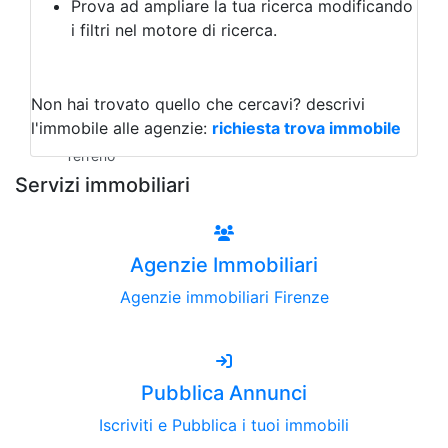
Prova ad ampliare la tua ricerca modificando
Agriturismo
i filtri nel motore di ricerca.
Magazzini
Capannoni
Uffici
Terreni all'Asta
Non hai trovato quello che cercavi?
descrivi
Qualsiasi
l'immobile alle agenzie:
richiesta trova immobile
Terreno edificabile
Terreno
Servizi immobiliari
Agenzie Immobiliari
Agenzie immobiliari Firenze
Pubblica Annunci
Iscriviti e Pubblica i tuoi immobili