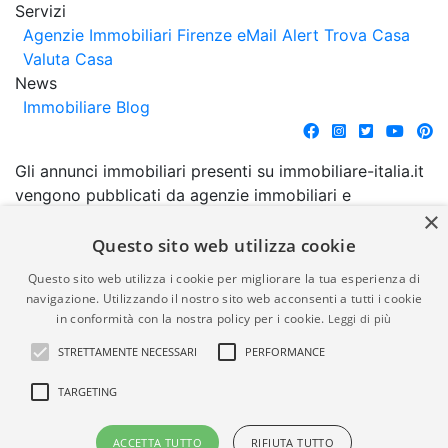
Servizi
Agenzie Immobiliari Firenze
eMail Alert
Trova Casa
Valuta Casa
News
Immobiliare Blog
Gli annunci immobiliari presenti su immobiliare-italia.it
vengono pubblicati da agenzie immobiliari e
×
costruttori. La pubblicazione degli annunci non
comporta l'approvazione o l'avallo da parte di
Questo sito web utilizza cookie
immobiliare-italia.it nè implica alcuna forma di
Questo sito web utilizza i cookie per migliorare la tua esperienza di
garanzia da parte di quest'ultima. immobiliare-italia.it
navigazione. Utilizzando il nostro sito web acconsenti a tutti i cookie
quindi non è responsabile della veridicità, della
in conformità con la nostra policy per i cookie.
Leggi di più
correttezza, della completezza, della normativa in
STRETTAMENTE NECESSARI
PERFORMANCE
materia di privacy e/o di alcun altro aspetto dei
suddetti annunci.
TARGETING
© Copyright 2007 - 2026
Powered by
ACCETTA TUTTO
RIFIUTA TUTTO