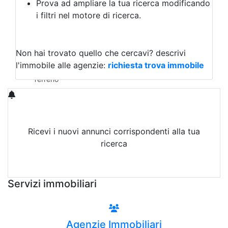
Prova ad ampliare la tua ricerca modificando
Agriturismo
i filtri nel motore di ricerca.
Magazzini
Capannoni
Uffici
Terreni in Vendita
Non hai trovato quello che cercavi?
descrivi
Qualsiasi
l'immobile alle agenzie:
richiesta trova immobile
Terreno edificabile
Terreno
Ricevi i nuovi annunci corrispondenti alla tua
ricerca
Attiva Email-Alert
Servizi immobiliari
Agenzie Immobiliari