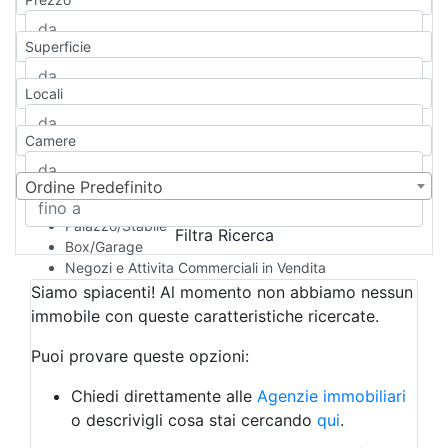
Appartamento
Casa indipendente
Superficie
Casa Semi-indipendente
Attico/Mansarda
Locali
Villa
Villetta a schiera
Camere
Rustico/Casale
Loft/Open space
Camera d'Albergo
Ordine Predefinito
Multiproprietà
Palazzo/Stabile
Filtra Ricerca
Box/Garage
Negozi e Attivita Commerciali in Vendita
Qualsiasi
Siamo spiacenti! Al momento non abbiamo nessun
Attività/Licenza Commerciale
immobile con queste caratteristiche ricercate.
Azienda Agricola
Bar/Ristorante
Puoi provare queste opzioni:
Bed & Breakfast
Albergo
Chiedi direttamente alle
Agenzie immobiliari
Laboratorio Artigianale
o descrivigli cosa stai cercando
qui
.
Negozio/locale commerciale