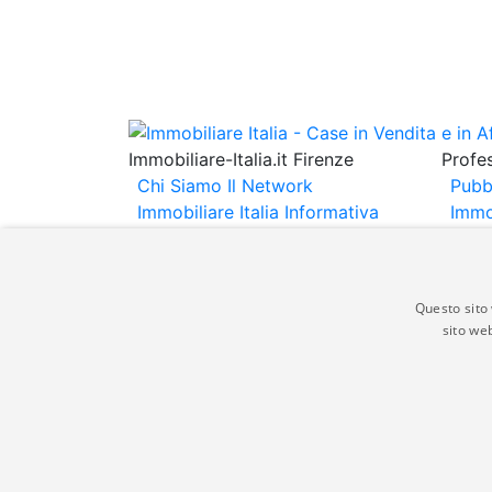
Immobiliare-Italia.it Firenze
Profes
Chi Siamo
Il Network
Pubb
Immobiliare Italia
Informativa
Immo
Privacy
Informativa Cookie
Immob
Contatti
Espo
Annu
Questo sito 
sito web
Gli annunci immobiliari presenti su immobili
non comporta l'approvazione o l'avallo da pa
italia.it quindi non è responsabile della ver
aspetto dei suddetti annunci.
© Copyright 2007 - 2026 Immobiliare-Itali