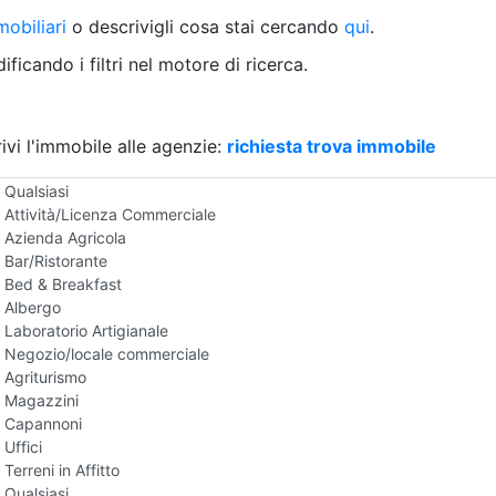
Villetta a schiera
obiliari
o descrivigli cosa stai cercando
qui
.
Rustico/Casale
Loft/Open space
ficando i filtri nel motore di ricerca.
Camera d'Albergo
Multiproprietà
Palazzo/Stabile
ivi l'immobile alle agenzie:
Box/Garage
richiesta trova immobile
Negozi e Attivita Commerciali in Affitto
Qualsiasi
Attività/Licenza Commerciale
Azienda Agricola
Bar/Ristorante
Bed & Breakfast
Albergo
Laboratorio Artigianale
Negozio/locale commerciale
Agriturismo
Magazzini
Capannoni
Uffici
Terreni in Affitto
Qualsiasi