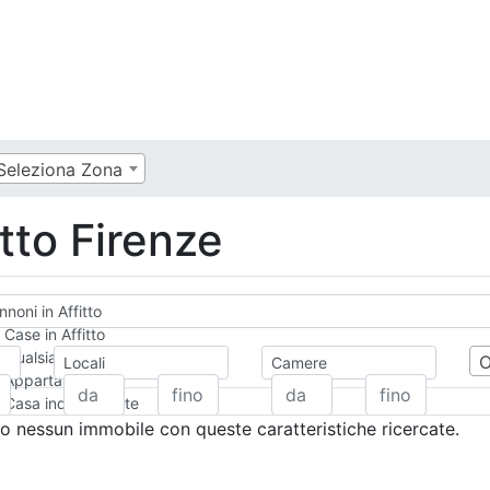
Seleziona Zona
tto Firenze
noni in Affitto
Case in Affitto
Qualsiasi
Locali
Camere
Appartamento
Casa indipendente
Casa Semi-indipendente
 nessun immobile con queste caratteristiche ricercate.
Attico/Mansarda
Villa