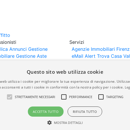
sionisti
Servizi
lica Annunci
Gestione
Agenzie Immobiliari Firen
biliare
Gestione Aste
eMail Alert
Trova Casa
Va
iliari
Portali Partner
Casa
rtazione
Importazione
Questo sito web utilizza cookie
nci da Sito Web
web utilizza i cookie per migliorare la tua esperienza di navigazione. Utilizza
 acconsenti a tutti i cookie in conformità con la nostra policy per i cookie.
Leg
are-italia.it vengono pubblicati da agenzie immobiliari e co
STRETTAMENTE NECESSARI
PERFORMANCE
TARGETING
rte di immobiliare-italia.it nè implica alcuna forma di gar
idicità, della correttezza, della completezza, della normativa
ACCETTA TUTTO
RIFIUTA TUTTO
MOSTRA DETTAGLI
a.it - Part. IVA 00587600453
Power