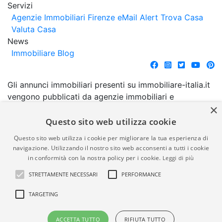
Servizi
Agenzie Immobiliari Firenze
eMail Alert
Trova Casa
Valuta Casa
News
Immobiliare Blog
Gli annunci immobiliari presenti su immobiliare-italia.it
vengono pubblicati da agenzie immobiliari e
×
costruttori. La pubblicazione degli annunci non
comporta l'approvazione o l'avallo da parte di
Questo sito web utilizza cookie
immobiliare-italia.it nè implica alcuna forma di
Questo sito web utilizza i cookie per migliorare la tua esperienza di
garanzia da parte di quest'ultima. immobiliare-italia.it
navigazione. Utilizzando il nostro sito web acconsenti a tutti i cookie
quindi non è responsabile della veridicità, della
in conformità con la nostra policy per i cookie.
Leggi di più
correttezza, della completezza, della normativa in
STRETTAMENTE NECESSARI
PERFORMANCE
materia di privacy e/o di alcun altro aspetto dei
suddetti annunci.
TARGETING
© Copyright 2007 - 2026
Powered by
ACCETTA TUTTO
RIFIUTA TUTTO