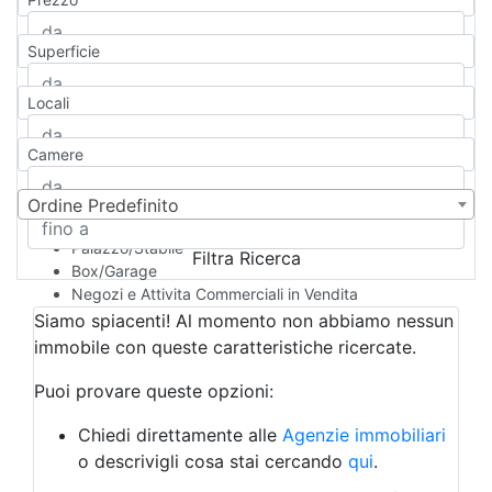
Appartamento
Casa indipendente
Superficie
Casa Semi-indipendente
Attico/Mansarda
Locali
Villa
Villetta a schiera
Camere
Rustico/Casale
Loft/Open space
Camera d'Albergo
Ordine Predefinito
Multiproprietà
Palazzo/Stabile
Filtra Ricerca
Box/Garage
Negozi e Attivita Commerciali in Vendita
Qualsiasi
Siamo spiacenti! Al momento non abbiamo nessun
Attività/Licenza Commerciale
immobile con queste caratteristiche ricercate.
Azienda Agricola
Bar/Ristorante
Puoi provare queste opzioni:
Bed & Breakfast
Albergo
Chiedi direttamente alle
Agenzie immobiliari
Laboratorio Artigianale
o descrivigli cosa stai cercando
qui
.
Negozio/locale commerciale