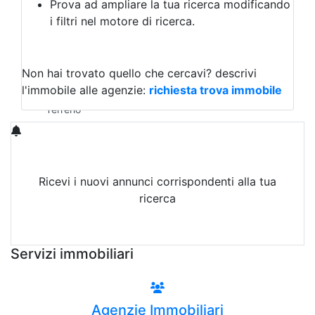
Prova ad ampliare la tua ricerca modificando
Agriturismo
i filtri nel motore di ricerca.
Magazzini
Capannoni
Uffici
Terreni in Vendita
Non hai trovato quello che cercavi?
descrivi
Qualsiasi
l'immobile alle agenzie:
richiesta trova immobile
Terreno edificabile
Terreno
Ricevi i nuovi annunci corrispondenti alla tua
ricerca
Attiva Email-Alert
Servizi immobiliari
Agenzie Immobiliari