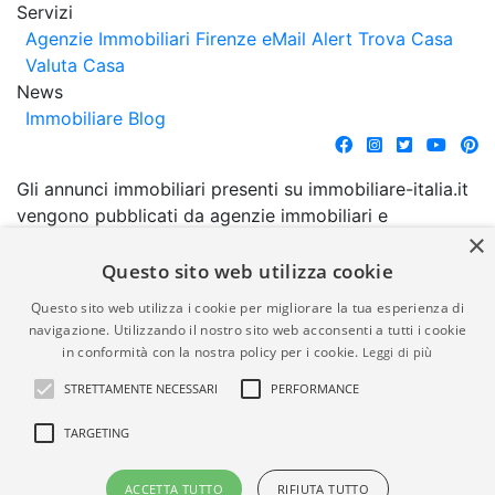
Servizi
Agenzie Immobiliari Firenze
eMail Alert
Trova Casa
Valuta Casa
News
Immobiliare Blog
Gli annunci immobiliari presenti su immobiliare-italia.it
vengono pubblicati da agenzie immobiliari e
×
costruttori. La pubblicazione degli annunci non
comporta l'approvazione o l'avallo da parte di
Questo sito web utilizza cookie
immobiliare-italia.it nè implica alcuna forma di
Questo sito web utilizza i cookie per migliorare la tua esperienza di
garanzia da parte di quest'ultima. immobiliare-italia.it
navigazione. Utilizzando il nostro sito web acconsenti a tutti i cookie
quindi non è responsabile della veridicità, della
in conformità con la nostra policy per i cookie.
Leggi di più
correttezza, della completezza, della normativa in
STRETTAMENTE NECESSARI
PERFORMANCE
materia di privacy e/o di alcun altro aspetto dei
suddetti annunci.
TARGETING
© Copyright 2007 - 2026
Powered by
ACCETTA TUTTO
RIFIUTA TUTTO