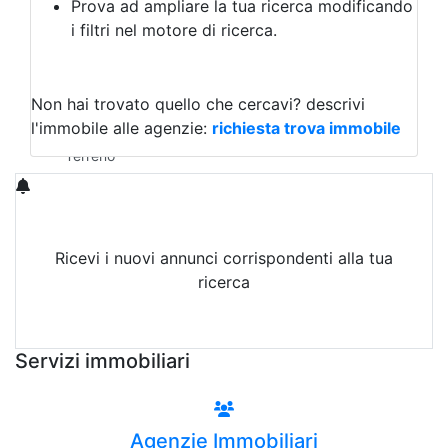
Prova ad ampliare la tua ricerca modificando
Agriturismo
i filtri nel motore di ricerca.
Magazzini
Capannoni
Uffici
Terreni in Vendita
Non hai trovato quello che cercavi?
descrivi
Qualsiasi
l'immobile alle agenzie:
richiesta trova immobile
Terreno edificabile
Terreno
Ricevi i nuovi annunci corrispondenti alla tua
ricerca
Attiva Email-Alert
Servizi immobiliari
Agenzie Immobiliari