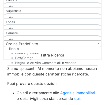
Appartamento
Casa indipendente
Superficie
Casa Semi-indipendente
Attico/Mansarda
Locali
Villa
Villetta a schiera
Camere
Rustico/Casale
Loft/Open space
Camera d'Albergo
Ordine Predefinito
Multiproprietà
Palazzo/Stabile
Filtra Ricerca
Box/Garage
Negozi e Attivita Commerciali in Vendita
Qualsiasi
Siamo spiacenti! Al momento non abbiamo nessun
Attività/Licenza Commerciale
immobile con queste caratteristiche ricercate.
Azienda Agricola
Bar/Ristorante
Puoi provare queste opzioni:
Bed & Breakfast
Albergo
Chiedi direttamente alle
Agenzie immobiliari
Laboratorio Artigianale
o descrivigli cosa stai cercando
qui
.
Negozio/locale commerciale