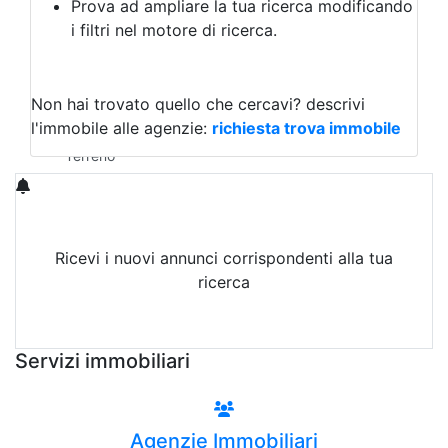
Prova ad ampliare la tua ricerca modificando
Agriturismo
i filtri nel motore di ricerca.
Magazzini
Capannoni
Uffici
Terreni in Vendita
Non hai trovato quello che cercavi?
descrivi
Qualsiasi
l'immobile alle agenzie:
richiesta trova immobile
Terreno edificabile
Terreno
Ricevi i nuovi annunci corrispondenti alla tua
ricerca
Attiva Email-Alert
Servizi immobiliari
Agenzie Immobiliari