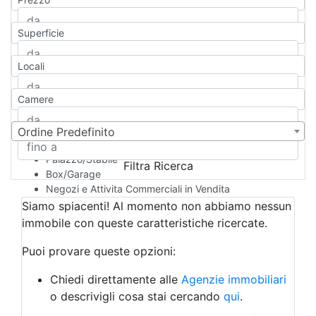
Appartamento
Casa indipendente
Superficie
Casa Semi-indipendente
Attico/Mansarda
Locali
Villa
Villetta a schiera
Camere
Rustico/Casale
Loft/Open space
Camera d'Albergo
Ordine Predefinito
Multiproprietà
Palazzo/Stabile
Filtra Ricerca
Box/Garage
Negozi e Attivita Commerciali in Vendita
Qualsiasi
Siamo spiacenti! Al momento non abbiamo nessun
Attività/Licenza Commerciale
immobile con queste caratteristiche ricercate.
Azienda Agricola
Bar/Ristorante
Puoi provare queste opzioni:
Bed & Breakfast
Albergo
Chiedi direttamente alle
Agenzie immobiliari
Laboratorio Artigianale
o descrivigli cosa stai cercando
qui
.
Negozio/locale commerciale