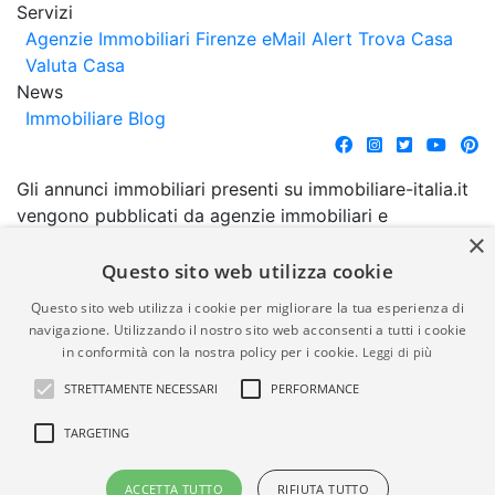
Servizi
Agenzie Immobiliari Firenze
eMail Alert
Trova Casa
Valuta Casa
News
Immobiliare Blog
Gli annunci immobiliari presenti su immobiliare-italia.it
vengono pubblicati da agenzie immobiliari e
×
costruttori. La pubblicazione degli annunci non
comporta l'approvazione o l'avallo da parte di
Questo sito web utilizza cookie
immobiliare-italia.it nè implica alcuna forma di
Questo sito web utilizza i cookie per migliorare la tua esperienza di
garanzia da parte di quest'ultima. immobiliare-italia.it
navigazione. Utilizzando il nostro sito web acconsenti a tutti i cookie
quindi non è responsabile della veridicità, della
in conformità con la nostra policy per i cookie.
Leggi di più
correttezza, della completezza, della normativa in
STRETTAMENTE NECESSARI
PERFORMANCE
materia di privacy e/o di alcun altro aspetto dei
suddetti annunci.
TARGETING
© Copyright 2007 - 2026
Powered by
ACCETTA TUTTO
RIFIUTA TUTTO