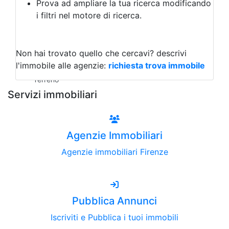
Prova ad ampliare la tua ricerca modificando
Agriturismo
i filtri nel motore di ricerca.
Magazzini
Capannoni
Uffici
Terreni all'Asta
Non hai trovato quello che cercavi?
descrivi
Qualsiasi
l'immobile alle agenzie:
richiesta trova immobile
Terreno edificabile
Terreno
Servizi immobiliari
Agenzie Immobiliari
Agenzie immobiliari Firenze
Pubblica Annunci
Iscriviti e Pubblica i tuoi immobili