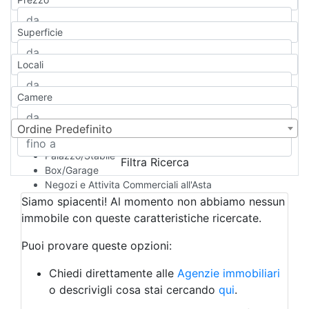
Appartamento
Casa indipendente
Superficie
Casa Semi-indipendente
Attico/Mansarda
Locali
Villa
Villetta a schiera
Camere
Rustico/Casale
Loft/Open space
Camera d'Albergo
Ordine Predefinito
Multiproprietà
Palazzo/Stabile
Filtra Ricerca
Box/Garage
Negozi e Attivita Commerciali all'Asta
Qualsiasi
Siamo spiacenti! Al momento non abbiamo nessun
Attività/Licenza Commerciale
immobile con queste caratteristiche ricercate.
Azienda Agricola
Bar/Ristorante
Puoi provare queste opzioni:
Bed & Breakfast
Albergo
Chiedi direttamente alle
Agenzie immobiliari
Laboratorio Artigianale
o descrivigli cosa stai cercando
qui
.
Negozio/locale commerciale