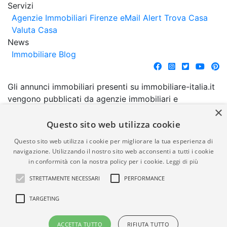
Servizi
Agenzie Immobiliari Firenze
eMail Alert
Trova Casa
Valuta Casa
News
Immobiliare Blog
Gli annunci immobiliari presenti su immobiliare-italia.it
vengono pubblicati da agenzie immobiliari e
×
costruttori. La pubblicazione degli annunci non
comporta l'approvazione o l'avallo da parte di
Questo sito web utilizza cookie
immobiliare-italia.it nè implica alcuna forma di
Questo sito web utilizza i cookie per migliorare la tua esperienza di
garanzia da parte di quest'ultima. immobiliare-italia.it
navigazione. Utilizzando il nostro sito web acconsenti a tutti i cookie
quindi non è responsabile della veridicità, della
in conformità con la nostra policy per i cookie.
Leggi di più
correttezza, della completezza, della normativa in
STRETTAMENTE NECESSARI
PERFORMANCE
materia di privacy e/o di alcun altro aspetto dei
suddetti annunci.
TARGETING
© Copyright 2007 - 2026
Powered by
ACCETTA TUTTO
RIFIUTA TUTTO