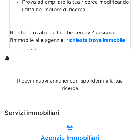
Prova ad ampliare la tua ricerca modificando
Agriturismo
i filtri nel motore di ricerca.
Magazzini
Capannoni
Uffici
Terreni in Vendita
Non hai trovato quello che cercavi?
descrivi
Qualsiasi
l'immobile alle agenzie:
richiesta trova immobile
Terreno edificabile
Terreno
Ricevi i nuovi annunci corrispondenti alla tua
ricerca
Attiva Email-Alert
Servizi immobiliari
Agenzie Immobiliari