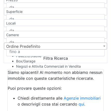
Appartamento
Casa indipendente
Superficie
Casa Semi-indipendente
Attico/Mansarda
Locali
Villa
Villetta a schiera
Camere
Rustico/Casale
Loft/Open space
Camera d'Albergo
Ordine Predefinito
Multiproprietà
Palazzo/Stabile
Filtra Ricerca
Box/Garage
Negozi e Attivita Commerciali in Vendita
Qualsiasi
Siamo spiacenti! Al momento non abbiamo nessun
Attività/Licenza Commerciale
immobile con queste caratteristiche ricercate.
Azienda Agricola
Bar/Ristorante
Puoi provare queste opzioni:
Bed & Breakfast
Albergo
Chiedi direttamente alle
Agenzie immobiliari
Laboratorio Artigianale
o descrivigli cosa stai cercando
qui
.
Negozio/locale commerciale