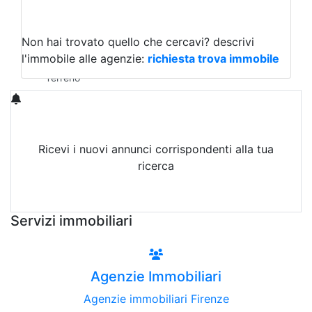
Capannoni
Uffici
Terreni in Affitto
Non hai trovato quello che cercavi?
descrivi
Qualsiasi
l'immobile alle agenzie:
richiesta trova immobile
Terreno edificabile
Terreno
Ricevi i nuovi annunci corrispondenti alla tua
ricerca
Attiva Email-Alert
Servizi immobiliari
Agenzie Immobiliari
Agenzie immobiliari Firenze