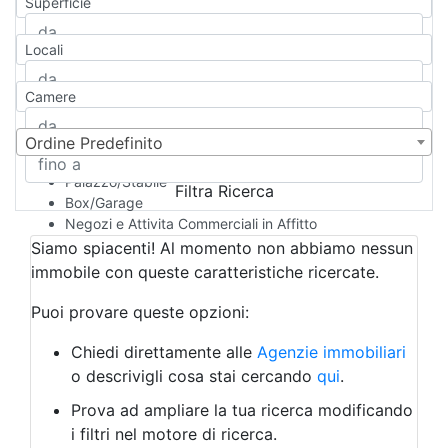
Superficie
Casa Semi-indipendente
Attico/Mansarda
Locali
Villa
Villetta a schiera
Camere
Rustico/Casale
Loft/Open space
Camera d'Albergo
Ordine Predefinito
Multiproprietà
Palazzo/Stabile
Filtra Ricerca
Box/Garage
Negozi e Attivita Commerciali in Affitto
Qualsiasi
Siamo spiacenti! Al momento non abbiamo nessun
Attività/Licenza Commerciale
immobile con queste caratteristiche ricercate.
Azienda Agricola
Bar/Ristorante
Puoi provare queste opzioni:
Bed & Breakfast
Albergo
Chiedi direttamente alle
Agenzie immobiliari
Laboratorio Artigianale
o descrivigli cosa stai cercando
qui
.
Negozio/locale commerciale
Prova ad ampliare la tua ricerca modificando
Agriturismo
i filtri nel motore di ricerca.
Magazzini