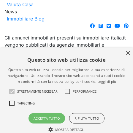
Valuta Casa
News
Immobiliare Blog
Gli annunci immobiliari presenti su immobiliare-italia.it
vengono pubblicati da agenzie immobiliari e
×
costruttori. La pubblicazione degli annunci non
comporta l'approvazione o l'avallo da parte di
Questo sito web utilizza cookie
immobiliare-italia.it nè implica alcuna forma di
Questo sito web utilizza i cookie per migliorare la tua esperienza di
garanzia da parte di quest'ultima. immobiliare-italia.it
navigazione. Utilizzando il nostro sito web acconsenti a tutti i cookie
quindi non è responsabile della veridicità, della
in conformità con la nostra policy per i cookie.
Leggi di più
correttezza, della completezza, della normativa in
STRETTAMENTE NECESSARI
PERFORMANCE
materia di privacy e/o di alcun altro aspetto dei
suddetti annunci.
TARGETING
© Copyright 2007 - 2026
Powered by
ACCETTA TUTTO
RIFIUTA TUTTO
Immobiliare-Italia.it - Part. IVA
Gestionale Immobiliare
00587600453
GestionaleRe.it
MOSTRA DETTAGLI