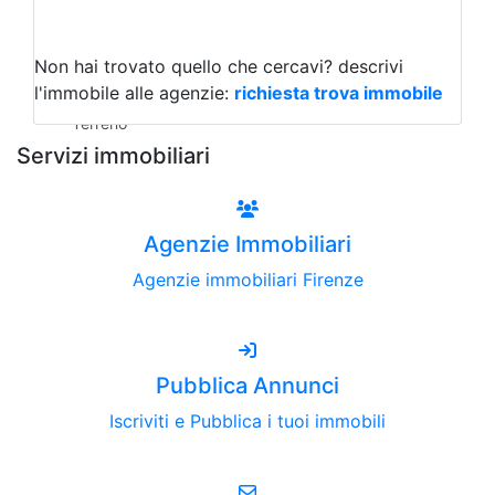
Capannoni
Uffici
Terreni all'Asta
Non hai trovato quello che cercavi?
descrivi
Qualsiasi
l'immobile alle agenzie:
richiesta trova immobile
Terreno edificabile
Terreno
Servizi immobiliari
Agenzie Immobiliari
Agenzie immobiliari Firenze
Pubblica Annunci
Iscriviti e Pubblica i tuoi immobili