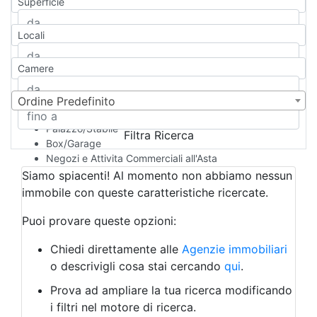
Superficie
Casa Semi-indipendente
Attico/Mansarda
Locali
Villa
Villetta a schiera
Camere
Rustico/Casale
Loft/Open space
Camera d'Albergo
Ordine Predefinito
Multiproprietà
Palazzo/Stabile
Filtra Ricerca
Box/Garage
Negozi e Attivita Commerciali all'Asta
Qualsiasi
Siamo spiacenti! Al momento non abbiamo nessun
Attività/Licenza Commerciale
immobile con queste caratteristiche ricercate.
Azienda Agricola
Bar/Ristorante
Puoi provare queste opzioni:
Bed & Breakfast
Albergo
Chiedi direttamente alle
Agenzie immobiliari
Laboratorio Artigianale
o descrivigli cosa stai cercando
qui
.
Negozio/locale commerciale
Prova ad ampliare la tua ricerca modificando
Agriturismo
i filtri nel motore di ricerca.
Magazzini