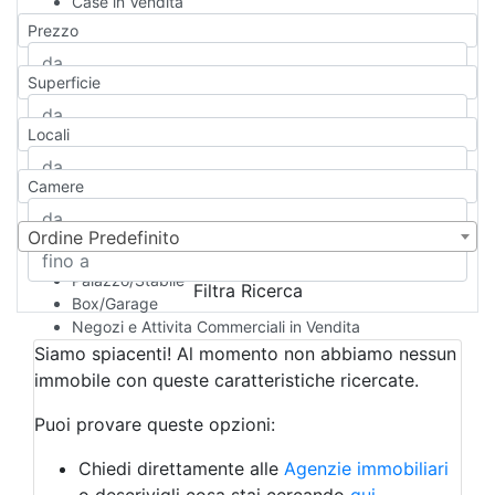
Case in Vendita
Qualsiasi
Prezzo
Appartamento
Casa indipendente
Superficie
Casa Semi-indipendente
Attico/Mansarda
Locali
Villa
Villetta a schiera
Camere
Rustico/Casale
Loft/Open space
Camera d'Albergo
Ordine Predefinito
Multiproprietà
Palazzo/Stabile
Filtra Ricerca
Box/Garage
Negozi e Attivita Commerciali in Vendita
Qualsiasi
Siamo spiacenti! Al momento non abbiamo nessun
Attività/Licenza Commerciale
immobile con queste caratteristiche ricercate.
Azienda Agricola
Bar/Ristorante
Puoi provare queste opzioni:
Bed & Breakfast
Albergo
Chiedi direttamente alle
Agenzie immobiliari
Laboratorio Artigianale