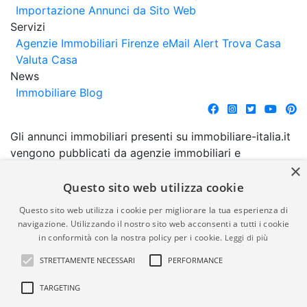
Importazione Annunci da Sito Web
Servizi
Agenzie Immobiliari Firenze
eMail Alert
Trova Casa
Valuta Casa
News
Immobiliare Blog
Gli annunci immobiliari presenti su immobiliare-italia.it
vengono pubblicati da agenzie immobiliari e
×
costruttori. La pubblicazione degli annunci non
comporta l'approvazione o l'avallo da parte di
Questo sito web utilizza cookie
immobiliare-italia.it nè implica alcuna forma di
Questo sito web utilizza i cookie per migliorare la tua esperienza di
garanzia da parte di quest'ultima. immobiliare-italia.it
navigazione. Utilizzando il nostro sito web acconsenti a tutti i cookie
quindi non è responsabile della veridicità, della
in conformità con la nostra policy per i cookie.
Leggi di più
correttezza, della completezza, della normativa in
STRETTAMENTE NECESSARI
PERFORMANCE
materia di privacy e/o di alcun altro aspetto dei
suddetti annunci.
TARGETING