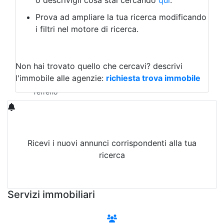
o descrivigli cosa stai cercando
qui
.
Negozio/locale commerciale
Prova ad ampliare la tua ricerca modificando
Agriturismo
i filtri nel motore di ricerca.
Magazzini
Capannoni
Uffici
Terreni in Vendita
Non hai trovato quello che cercavi?
descrivi
Qualsiasi
l'immobile alle agenzie:
richiesta trova immobile
Terreno edificabile
Terreno
Ricevi i nuovi annunci corrispondenti alla tua
ricerca
Attiva Email-Alert
Servizi immobiliari