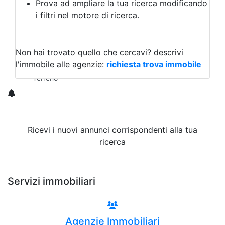
Prova ad ampliare la tua ricerca modificando
Agriturismo
i filtri nel motore di ricerca.
Magazzini
Capannoni
Uffici
Terreni in Affitto
Non hai trovato quello che cercavi?
descrivi
Qualsiasi
l'immobile alle agenzie:
richiesta trova immobile
Terreno edificabile
Terreno
Ricevi i nuovi annunci corrispondenti alla tua
ricerca
Attiva Email-Alert
Servizi immobiliari
Agenzie Immobiliari