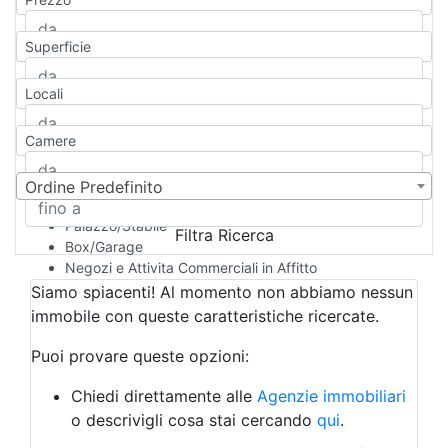
Appartamento
Casa indipendente
Superficie
Casa Semi-indipendente
Attico/Mansarda
Locali
Villa
Villetta a schiera
Camere
Rustico/Casale
Loft/Open space
Camera d'Albergo
Ordine Predefinito
Multiproprietà
Palazzo/Stabile
Filtra Ricerca
Box/Garage
Negozi e Attivita Commerciali in Affitto
Qualsiasi
Siamo spiacenti! Al momento non abbiamo nessun
Attività/Licenza Commerciale
immobile con queste caratteristiche ricercate.
Azienda Agricola
Bar/Ristorante
Puoi provare queste opzioni:
Bed & Breakfast
Albergo
Chiedi direttamente alle
Agenzie immobiliari
Laboratorio Artigianale
o descrivigli cosa stai cercando
qui
.
Negozio/locale commerciale