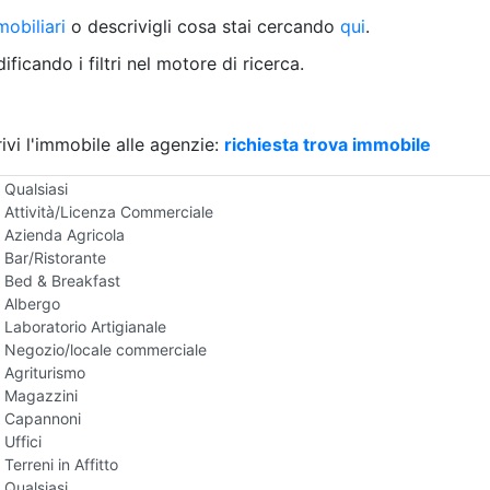
Villetta a schiera
obiliari
o descrivigli cosa stai cercando
qui
.
Rustico/Casale
Loft/Open space
ficando i filtri nel motore di ricerca.
Camera d'Albergo
Multiproprietà
Palazzo/Stabile
ivi l'immobile alle agenzie:
Box/Garage
richiesta trova immobile
Negozi e Attivita Commerciali in Affitto
Qualsiasi
Attività/Licenza Commerciale
Azienda Agricola
Bar/Ristorante
Bed & Breakfast
Albergo
Laboratorio Artigianale
Negozio/locale commerciale
Agriturismo
Magazzini
Capannoni
Uffici
Terreni in Affitto
Qualsiasi