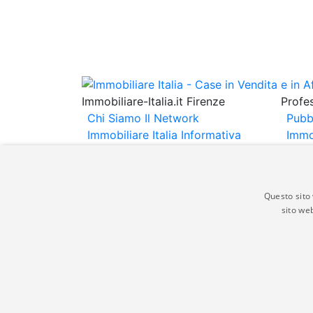
Immobiliare-Italia.it Firenze
Profes
Chi Siamo
Il Network
Pubb
Immobiliare Italia
Informativa
Immo
Privacy
Informativa Cookie
Immob
Contatti
Espo
Annu
Questo sito 
sito web
Gli annunci immobiliari presenti su immobili
non comporta l'approvazione o l'avallo da pa
italia.it quindi non è responsabile della ver
aspetto dei suddetti annunci.
© Copyright 2007 - 2026 Immobiliare-Itali