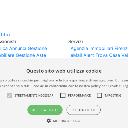
sionisti
Servizi
lica Annunci
Gestione
Agenzie Immobiliari Firen
biliare
Gestione Aste
eMail Alert
Trova Casa
Va
iliari
Portali Partner
Casa
rtazione
Importazione
Questo sito web utilizza cookie
nci da Sito Web
web utilizza i cookie per migliorare la tua esperienza di navigazione. Utilizza
 acconsenti a tutti i cookie in conformità con la nostra policy per i cookie.
Leg
are-italia.it vengono pubblicati da agenzie immobiliari e co
STRETTAMENTE NECESSARI
PERFORMANCE
TARGETING
rte di immobiliare-italia.it nè implica alcuna forma di gar
idicità, della correttezza, della completezza, della normativa
ACCETTA TUTTO
RIFIUTA TUTTO
MOSTRA DETTAGLI
a.it - Part. IVA 00587600453
Power