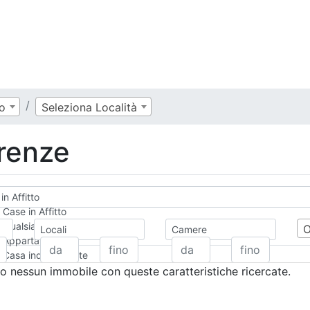
o
Seleziona Località
irenze
 in Affitto
Case in Affitto
Qualsiasi
Locali
Camere
Appartamento
Casa indipendente
Casa Semi-indipendente
 nessun immobile con queste caratteristiche ricercate.
Attico/Mansarda
Villa