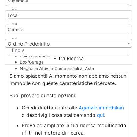
Superficie
Casa Semi-indipendente
Attico/Mansarda
Locali
Villa
Villetta a schiera
Camere
Rustico/Casale
Loft/Open space
Camera d'Albergo
Ordine Predefinito
Multiproprietà
Palazzo/Stabile
Filtra Ricerca
Box/Garage
Negozi e Attivita Commerciali all'Asta
Qualsiasi
Siamo spiacenti! Al momento non abbiamo nessun
Attività/Licenza Commerciale
immobile con queste caratteristiche ricercate.
Azienda Agricola
Bar/Ristorante
Puoi provare queste opzioni:
Bed & Breakfast
Albergo
Chiedi direttamente alle
Agenzie immobiliari
Laboratorio Artigianale
o descrivigli cosa stai cercando
qui
.
Negozio/locale commerciale
Prova ad ampliare la tua ricerca modificando
Agriturismo
i filtri nel motore di ricerca.
Magazzini