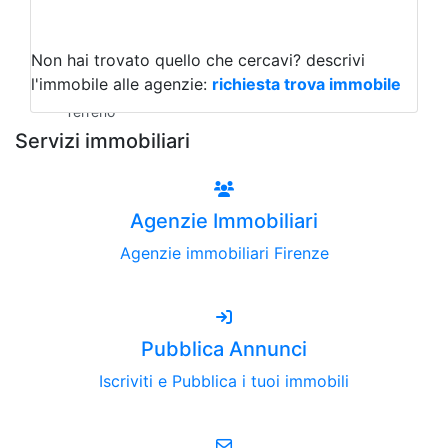
Capannoni
Uffici
Terreni all'Asta
Non hai trovato quello che cercavi?
descrivi
Qualsiasi
l'immobile alle agenzie:
richiesta trova immobile
Terreno edificabile
Terreno
Servizi immobiliari
Agenzie Immobiliari
Agenzie immobiliari Firenze
Pubblica Annunci
Iscriviti e Pubblica i tuoi immobili