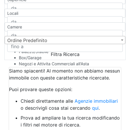
Casa Semi-indipendente
Attico/Mansarda
Locali
Villa
Villetta a schiera
Camere
Rustico/Casale
Loft/Open space
Camera d'Albergo
Ordine Predefinito
Multiproprietà
Palazzo/Stabile
Filtra Ricerca
Box/Garage
Negozi e Attivita Commerciali all'Asta
Qualsiasi
Siamo spiacenti! Al momento non abbiamo nessun
Attività/Licenza Commerciale
immobile con queste caratteristiche ricercate.
Azienda Agricola
Bar/Ristorante
Puoi provare queste opzioni:
Bed & Breakfast
Albergo
Chiedi direttamente alle
Agenzie immobiliari
Laboratorio Artigianale
o descrivigli cosa stai cercando
qui
.
Negozio/locale commerciale
Prova ad ampliare la tua ricerca modificando
Agriturismo
i filtri nel motore di ricerca.
Magazzini