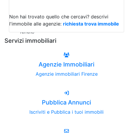
Capannoni
Uffici
Terreni all'Asta
Non hai trovato quello che cercavi?
descrivi
Qualsiasi
l'immobile alle agenzie:
richiesta trova immobile
Terreno edificabile
Terreno
Servizi immobiliari
Agenzie Immobiliari
Agenzie immobiliari Firenze
Pubblica Annunci
Iscriviti e Pubblica i tuoi immobili