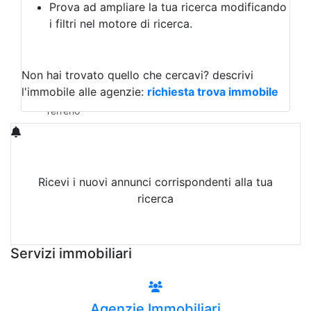
Prova ad ampliare la tua ricerca modificando
Agriturismo
i filtri nel motore di ricerca.
Magazzini
Capannoni
Uffici
Terreni in Vendita
Non hai trovato quello che cercavi?
descrivi
Qualsiasi
l'immobile alle agenzie:
richiesta trova immobile
Terreno edificabile
Terreno
Ricevi i nuovi annunci corrispondenti alla tua
ricerca
Attiva Email-Alert
Servizi immobiliari
Agenzie Immobiliari