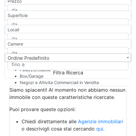
Prezzo
Appartamento
Casa indipendente
Superficie
Casa Semi-indipendente
Attico/Mansarda
Locali
Villa
Villetta a schiera
Camere
Rustico/Casale
Loft/Open space
Camera d'Albergo
Ordine Predefinito
Multiproprietà
Palazzo/Stabile
Filtra Ricerca
Box/Garage
Negozi e Attivita Commerciali in Vendita
Qualsiasi
Siamo spiacenti! Al momento non abbiamo nessun
Attività/Licenza Commerciale
immobile con queste caratteristiche ricercate.
Azienda Agricola
Bar/Ristorante
Puoi provare queste opzioni:
Bed & Breakfast
Albergo
Chiedi direttamente alle
Agenzie immobiliari
Laboratorio Artigianale
o descrivigli cosa stai cercando
qui
.
Negozio/locale commerciale