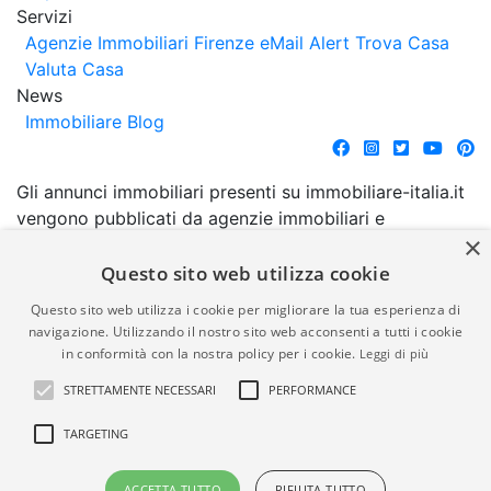
Servizi
Agenzie Immobiliari Firenze
eMail Alert
Trova Casa
Valuta Casa
News
Immobiliare Blog
Gli annunci immobiliari presenti su immobiliare-italia.it
vengono pubblicati da agenzie immobiliari e
×
costruttori. La pubblicazione degli annunci non
comporta l'approvazione o l'avallo da parte di
Questo sito web utilizza cookie
immobiliare-italia.it nè implica alcuna forma di
Questo sito web utilizza i cookie per migliorare la tua esperienza di
garanzia da parte di quest'ultima. immobiliare-italia.it
navigazione. Utilizzando il nostro sito web acconsenti a tutti i cookie
quindi non è responsabile della veridicità, della
in conformità con la nostra policy per i cookie.
Leggi di più
correttezza, della completezza, della normativa in
STRETTAMENTE NECESSARI
PERFORMANCE
materia di privacy e/o di alcun altro aspetto dei
suddetti annunci.
TARGETING
© Copyright 2007 - 2026
Powered by
ACCETTA TUTTO
RIFIUTA TUTTO