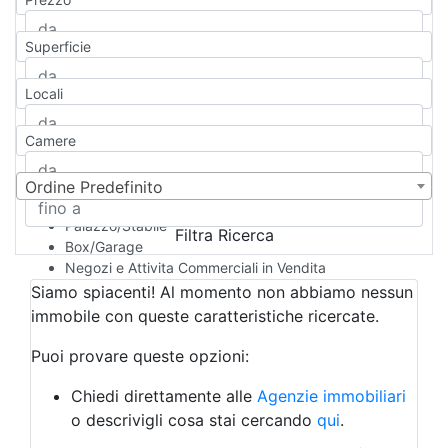
Appartamento
Casa indipendente
Superficie
Casa Semi-indipendente
Attico/Mansarda
Locali
Villa
Villetta a schiera
Camere
Rustico/Casale
Loft/Open space
Camera d'Albergo
Ordine Predefinito
Multiproprietà
Palazzo/Stabile
Filtra Ricerca
Box/Garage
Negozi e Attivita Commerciali in Vendita
Qualsiasi
Siamo spiacenti! Al momento non abbiamo nessun
Attività/Licenza Commerciale
immobile con queste caratteristiche ricercate.
Azienda Agricola
Bar/Ristorante
Puoi provare queste opzioni:
Bed & Breakfast
Albergo
Chiedi direttamente alle
Agenzie immobiliari
Laboratorio Artigianale
o descrivigli cosa stai cercando
qui
.
Negozio/locale commerciale