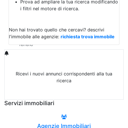
Prova ad ampliare la tua ricerca modificando
Agriturismo
i filtri nel motore di ricerca.
Magazzini
Capannoni
Uffici
Terreni in Vendita
Non hai trovato quello che cercavi?
descrivi
Qualsiasi
l'immobile alle agenzie:
richiesta trova immobile
Terreno edificabile
Terreno
Ricevi i nuovi annunci corrispondenti alla tua
ricerca
Attiva Email-Alert
Servizi immobiliari
Agenzie Immobiliari