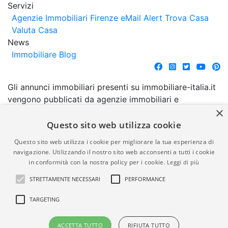
Servizi
Agenzie Immobiliari Firenze
eMail Alert
Trova Casa
Valuta Casa
News
Immobiliare Blog
Gli annunci immobiliari presenti su immobiliare-italia.it
vengono pubblicati da agenzie immobiliari e
×
costruttori. La pubblicazione degli annunci non
comporta l'approvazione o l'avallo da parte di
Questo sito web utilizza cookie
immobiliare-italia.it nè implica alcuna forma di
Questo sito web utilizza i cookie per migliorare la tua esperienza di
garanzia da parte di quest'ultima. immobiliare-italia.it
navigazione. Utilizzando il nostro sito web acconsenti a tutti i cookie
quindi non è responsabile della veridicità, della
in conformità con la nostra policy per i cookie.
Leggi di più
correttezza, della completezza, della normativa in
STRETTAMENTE NECESSARI
PERFORMANCE
materia di privacy e/o di alcun altro aspetto dei
suddetti annunci.
TARGETING
© Copyright 2007 - 2026
Powered by
ACCETTA TUTTO
RIFIUTA TUTTO