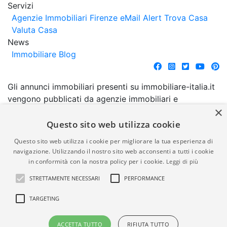
Servizi
Agenzie Immobiliari Firenze
eMail Alert
Trova Casa
Valuta Casa
News
Immobiliare Blog
Gli annunci immobiliari presenti su immobiliare-italia.it
vengono pubblicati da agenzie immobiliari e
×
costruttori. La pubblicazione degli annunci non
comporta l'approvazione o l'avallo da parte di
Questo sito web utilizza cookie
immobiliare-italia.it nè implica alcuna forma di
Questo sito web utilizza i cookie per migliorare la tua esperienza di
garanzia da parte di quest'ultima. immobiliare-italia.it
navigazione. Utilizzando il nostro sito web acconsenti a tutti i cookie
quindi non è responsabile della veridicità, della
in conformità con la nostra policy per i cookie.
Leggi di più
correttezza, della completezza, della normativa in
STRETTAMENTE NECESSARI
PERFORMANCE
materia di privacy e/o di alcun altro aspetto dei
suddetti annunci.
TARGETING
© Copyright 2007 - 2026
Powered by
ACCETTA TUTTO
RIFIUTA TUTTO