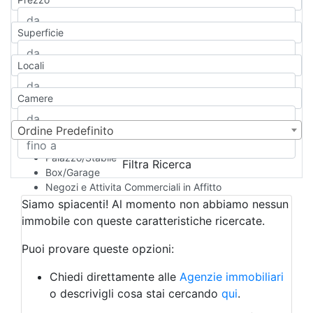
Appartamento
Casa indipendente
Superficie
Casa Semi-indipendente
Attico/Mansarda
Locali
Villa
Villetta a schiera
Camere
Rustico/Casale
Loft/Open space
Camera d'Albergo
Ordine Predefinito
Multiproprietà
Palazzo/Stabile
Filtra Ricerca
Box/Garage
Negozi e Attivita Commerciali in Affitto
Qualsiasi
Siamo spiacenti! Al momento non abbiamo nessun
Attività/Licenza Commerciale
immobile con queste caratteristiche ricercate.
Azienda Agricola
Bar/Ristorante
Puoi provare queste opzioni:
Bed & Breakfast
Albergo
Chiedi direttamente alle
Agenzie immobiliari
Laboratorio Artigianale
o descrivigli cosa stai cercando
qui
.
Negozio/locale commerciale