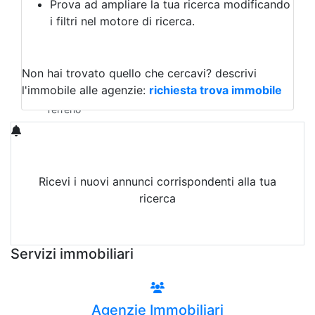
Prova ad ampliare la tua ricerca modificando
Agriturismo
i filtri nel motore di ricerca.
Magazzini
Capannoni
Uffici
Terreni in Affitto
Non hai trovato quello che cercavi?
descrivi
Qualsiasi
l'immobile alle agenzie:
richiesta trova immobile
Terreno edificabile
Terreno
Ricevi i nuovi annunci corrispondenti alla tua
ricerca
Attiva Email-Alert
Servizi immobiliari
Agenzie Immobiliari