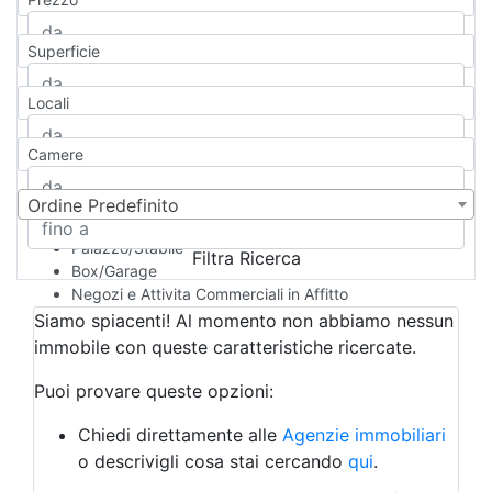
Appartamento
Casa indipendente
Superficie
Casa Semi-indipendente
Attico/Mansarda
Locali
Villa
Villetta a schiera
Camere
Rustico/Casale
Loft/Open space
Camera d'Albergo
Ordine Predefinito
Multiproprietà
Palazzo/Stabile
Filtra Ricerca
Box/Garage
Negozi e Attivita Commerciali in Affitto
Qualsiasi
Siamo spiacenti! Al momento non abbiamo nessun
Attività/Licenza Commerciale
immobile con queste caratteristiche ricercate.
Azienda Agricola
Bar/Ristorante
Puoi provare queste opzioni:
Bed & Breakfast
Albergo
Chiedi direttamente alle
Agenzie immobiliari
Laboratorio Artigianale
o descrivigli cosa stai cercando
qui
.
Negozio/locale commerciale