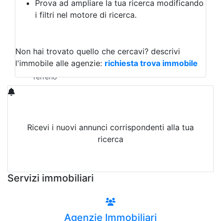
Prova ad ampliare la tua ricerca modificando
Agriturismo
i filtri nel motore di ricerca.
Magazzini
Capannoni
Uffici
Terreni in Affitto
Non hai trovato quello che cercavi?
descrivi
Qualsiasi
l'immobile alle agenzie:
richiesta trova immobile
Terreno edificabile
Terreno
Ricevi i nuovi annunci corrispondenti alla tua
ricerca
Attiva Email-Alert
Servizi immobiliari
Agenzie Immobiliari