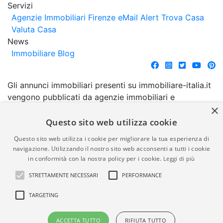
Servizi
Agenzie Immobiliari Firenze
eMail Alert
Trova Casa
Valuta Casa
News
Immobiliare Blog
Gli annunci immobiliari presenti su immobiliare-italia.it
vengono pubblicati da agenzie immobiliari e
×
costruttori. La pubblicazione degli annunci non
comporta l'approvazione o l'avallo da parte di
Questo sito web utilizza cookie
immobiliare-italia.it nè implica alcuna forma di
Questo sito web utilizza i cookie per migliorare la tua esperienza di
garanzia da parte di quest'ultima. immobiliare-italia.it
navigazione. Utilizzando il nostro sito web acconsenti a tutti i cookie
quindi non è responsabile della veridicità, della
in conformità con la nostra policy per i cookie.
Leggi di più
correttezza, della completezza, della normativa in
STRETTAMENTE NECESSARI
PERFORMANCE
materia di privacy e/o di alcun altro aspetto dei
suddetti annunci.
TARGETING
© Copyright 2007 - 2026
Powered by
ACCETTA TUTTO
RIFIUTA TUTTO