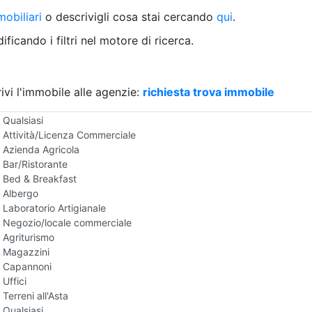
Villetta a schiera
obiliari
o descrivigli cosa stai cercando
qui
.
Rustico/Casale
Loft/Open space
ficando i filtri nel motore di ricerca.
Camera d'Albergo
Multiproprietà
Palazzo/Stabile
ivi l'immobile alle agenzie:
Box/Garage
richiesta trova immobile
Negozi e Attivita Commerciali all'Asta
Qualsiasi
Attività/Licenza Commerciale
Azienda Agricola
Bar/Ristorante
Bed & Breakfast
Albergo
Laboratorio Artigianale
Negozio/locale commerciale
Agriturismo
Magazzini
Capannoni
Uffici
Terreni all'Asta
Qualsiasi