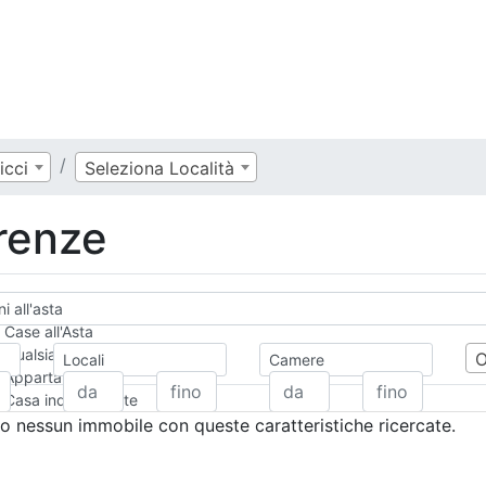
icci
Seleziona Località
irenze
i all'asta
Case all'Asta
Qualsiasi
Locali
Camere
Appartamento
Casa indipendente
Casa Semi-indipendente
 nessun immobile con queste caratteristiche ricercate.
Attico/Mansarda
Villa