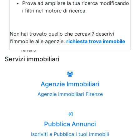
Prova ad ampliare la tua ricerca modificando
Agriturismo
i filtri nel motore di ricerca.
Magazzini
Capannoni
Uffici
Terreni all'Asta
Non hai trovato quello che cercavi?
descrivi
Qualsiasi
l'immobile alle agenzie:
richiesta trova immobile
Terreno edificabile
Terreno
Servizi immobiliari
Agenzie Immobiliari
Agenzie immobiliari Firenze
Pubblica Annunci
Iscriviti e Pubblica i tuoi immobili