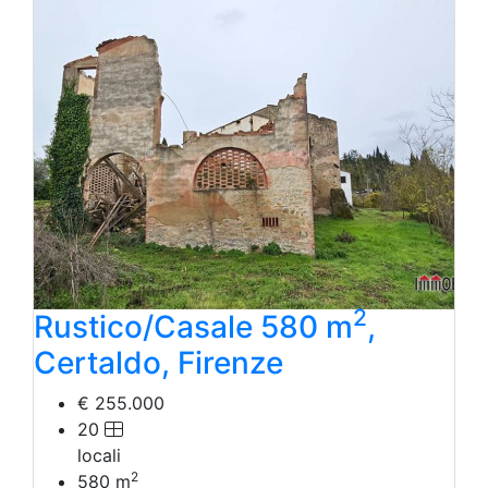
Laboratorio Artigianale
Negozio/locale commerciale
Agriturismo
Magazzini
Capannoni
Uffici
Terreni in Vendita
Qualsiasi
Terreno edificabile
Terreno
2
Rustico/Casale 580 m
,
Certaldo, Firenze
€ 255.000
20
locali
2
580
m