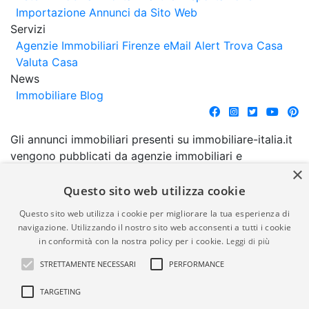
Importazione Annunci da Sito Web
Servizi
Agenzie Immobiliari Firenze
eMail Alert
Trova Casa
Valuta Casa
News
Immobiliare Blog
Gli annunci immobiliari presenti su immobiliare-italia.it
vengono pubblicati da agenzie immobiliari e
×
costruttori. La pubblicazione degli annunci non
comporta l'approvazione o l'avallo da parte di
Questo sito web utilizza cookie
immobiliare-italia.it nè implica alcuna forma di
Questo sito web utilizza i cookie per migliorare la tua esperienza di
garanzia da parte di quest'ultima. immobiliare-italia.it
navigazione. Utilizzando il nostro sito web acconsenti a tutti i cookie
quindi non è responsabile della veridicità, della
in conformità con la nostra policy per i cookie.
Leggi di più
correttezza, della completezza, della normativa in
STRETTAMENTE NECESSARI
PERFORMANCE
materia di privacy e/o di alcun altro aspetto dei
suddetti annunci.
TARGETING