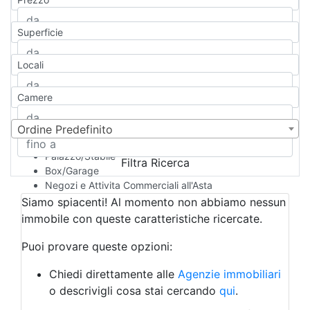
Appartamento
Casa indipendente
Superficie
Casa Semi-indipendente
Attico/Mansarda
Locali
Villa
Villetta a schiera
Camere
Rustico/Casale
Loft/Open space
Camera d'Albergo
Ordine Predefinito
Multiproprietà
Palazzo/Stabile
Filtra Ricerca
Box/Garage
Negozi e Attivita Commerciali all'Asta
Qualsiasi
Siamo spiacenti! Al momento non abbiamo nessun
Attività/Licenza Commerciale
immobile con queste caratteristiche ricercate.
Azienda Agricola
Bar/Ristorante
Puoi provare queste opzioni:
Bed & Breakfast
Albergo
Chiedi direttamente alle
Agenzie immobiliari
Laboratorio Artigianale
o descrivigli cosa stai cercando
qui
.
Negozio/locale commerciale