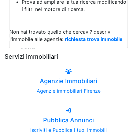
Prova ad ampliare la tua ricerca modificando
Agriturismo
i filtri nel motore di ricerca.
Magazzini
Capannoni
Uffici
Terreni all'Asta
Non hai trovato quello che cercavi?
descrivi
Qualsiasi
l'immobile alle agenzie:
richiesta trova immobile
Terreno edificabile
Terreno
Servizi immobiliari
Agenzie Immobiliari
Agenzie immobiliari Firenze
Pubblica Annunci
Iscriviti e Pubblica i tuoi immobili