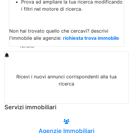
Prova ad ampliare la tua ricerca modificando
Agriturismo
i filtri nel motore di ricerca.
Magazzini
Capannoni
Uffici
Terreni in Vendita
Non hai trovato quello che cercavi?
descrivi
Qualsiasi
l'immobile alle agenzie:
richiesta trova immobile
Terreno edificabile
Terreno
Ricevi i nuovi annunci corrispondenti alla tua
ricerca
Attiva Email-Alert
Servizi immobiliari
Agenzie Immobiliari