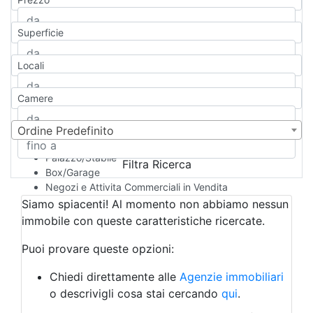
Appartamento
Casa indipendente
Superficie
Casa Semi-indipendente
Attico/Mansarda
Locali
Villa
Villetta a schiera
Camere
Rustico/Casale
Loft/Open space
Camera d'Albergo
Ordine Predefinito
Multiproprietà
Palazzo/Stabile
Filtra Ricerca
Box/Garage
Negozi e Attivita Commerciali in Vendita
Qualsiasi
Siamo spiacenti! Al momento non abbiamo nessun
Attività/Licenza Commerciale
immobile con queste caratteristiche ricercate.
Azienda Agricola
Bar/Ristorante
Puoi provare queste opzioni:
Bed & Breakfast
Albergo
Chiedi direttamente alle
Agenzie immobiliari
Laboratorio Artigianale
o descrivigli cosa stai cercando
qui
.
Negozio/locale commerciale