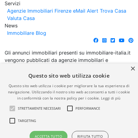
Servizi
Agenzie Immobiliari Firenze
eMail Alert
Trova Casa
Valuta Casa
News
Immobiliare Blog
Gli annunci immobiliari presenti su immobiliare-italia.it
vengono pubblicati da agenzie immobiliari e
×
costruttori. La pubblicazione degli annunci non
comporta l'approvazione o l'avallo da parte di
Questo sito web utilizza cookie
immobiliare-italia.it nè implica alcuna forma di
Questo sito web utilizza i cookie per migliorare la tua esperienza di
garanzia da parte di quest'ultima. immobiliare-italia.it
navigazione. Utilizzando il nostro sito web acconsenti a tutti i cookie
quindi non è responsabile della veridicità, della
in conformità con la nostra policy per i cookie.
Leggi di più
correttezza, della completezza, della normativa in
STRETTAMENTE NECESSARI
PERFORMANCE
materia di privacy e/o di alcun altro aspetto dei
suddetti annunci.
TARGETING
© Copyright 2007 - 2026
Powered by
ACCETTA TUTTO
RIFIUTA TUTTO