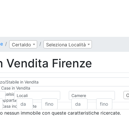
ze
Certaldo
Seleziona Località
n Vendita Firenze
zo/Stabile in Vendita
Case in Vendita
Qualsiasi
Locali
Camere
Appartamento
Casa indipendente
Casa Semi-indipendente
 nessun immobile con queste caratteristiche ricercate.
Attico/Mansarda
Villa