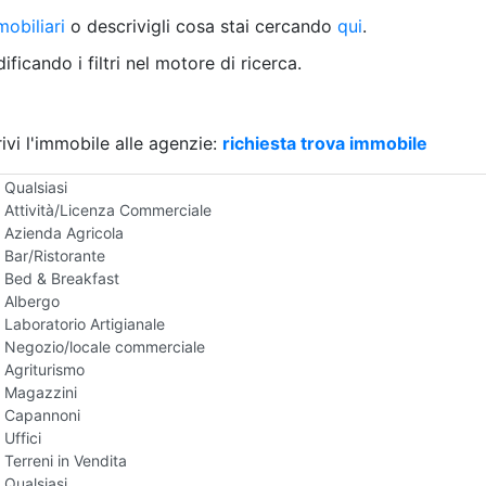
Villetta a schiera
obiliari
o descrivigli cosa stai cercando
qui
.
Rustico/Casale
Loft/Open space
ficando i filtri nel motore di ricerca.
Camera d'Albergo
Multiproprietà
Palazzo/Stabile
ivi l'immobile alle agenzie:
Box/Garage
richiesta trova immobile
Negozi e Attivita Commerciali in Vendita
Qualsiasi
Attività/Licenza Commerciale
Azienda Agricola
Bar/Ristorante
Bed & Breakfast
Albergo
Laboratorio Artigianale
Negozio/locale commerciale
Agriturismo
Magazzini
Capannoni
Uffici
Terreni in Vendita
Qualsiasi