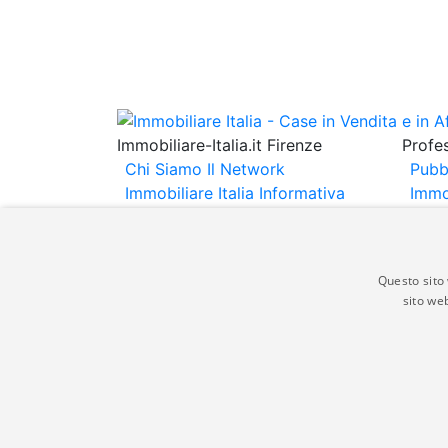
Immobiliare-Italia.it Firenze
Profes
Chi Siamo
Il Network
Pubb
Immobiliare Italia
Informativa
Immo
Privacy
Informativa Cookie
Immob
Contatti
Espo
Annu
Questo sito 
sito web
Gli annunci immobiliari presenti su immobili
non comporta l'approvazione o l'avallo da pa
italia.it quindi non è responsabile della ver
aspetto dei suddetti annunci.
© Copyright 2007 - 2026 Immobiliare-Itali