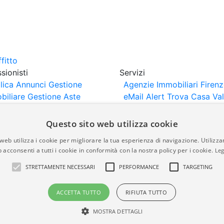
sionisti
Servizi
lica Annunci
Gestione
Agenzie Immobiliari Firen
biliare
Gestione Aste
eMail Alert
Trova Casa
Va
iliari
Portali Partner
Casa
rtazione
Importazione
Questo sito web utilizza cookie
nci da Sito Web
web utilizza i cookie per migliorare la tua esperienza di navigazione. Utilizza
 acconsenti a tutti i cookie in conformità con la nostra policy per i cookie.
Leg
are-italia.it vengono pubblicati da agenzie immobiliari e co
STRETTAMENTE NECESSARI
PERFORMANCE
TARGETING
rte di immobiliare-italia.it nè implica alcuna forma di gar
idicità, della correttezza, della completezza, della normativa
ACCETTA TUTTO
RIFIUTA TUTTO
MOSTRA DETTAGLI
a.it - Part. IVA 00587600453
Power