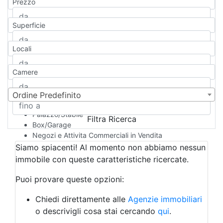
Prezzo
Appartamento
Casa indipendente
Superficie
Casa Semi-indipendente
Attico/Mansarda
Locali
Villa
Villetta a schiera
Camere
Rustico/Casale
Loft/Open space
Camera d'Albergo
Ordine Predefinito
Multiproprietà
Palazzo/Stabile
Filtra Ricerca
Box/Garage
Negozi e Attivita Commerciali in Vendita
Qualsiasi
Siamo spiacenti! Al momento non abbiamo nessun
Attività/Licenza Commerciale
immobile con queste caratteristiche ricercate.
Azienda Agricola
Bar/Ristorante
Puoi provare queste opzioni:
Bed & Breakfast
Albergo
Chiedi direttamente alle
Agenzie immobiliari
Laboratorio Artigianale
o descrivigli cosa stai cercando
qui
.
Negozio/locale commerciale