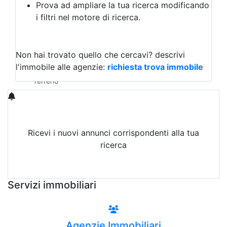
Prova ad ampliare la tua ricerca modificando
Agriturismo
i filtri nel motore di ricerca.
Magazzini
Capannoni
Uffici
Terreni in Vendita
Non hai trovato quello che cercavi?
descrivi
Qualsiasi
l'immobile alle agenzie:
richiesta trova immobile
Terreno edificabile
Terreno
Ricevi i nuovi annunci corrispondenti alla tua
ricerca
Attiva Email-Alert
Servizi immobiliari
Agenzie Immobiliari