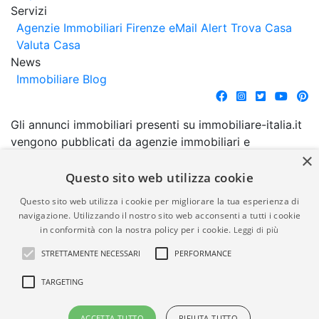
Servizi
Agenzie Immobiliari Firenze
eMail Alert
Trova Casa
Valuta Casa
News
Immobiliare Blog
Gli annunci immobiliari presenti su immobiliare-italia.it
vengono pubblicati da agenzie immobiliari e
×
costruttori. La pubblicazione degli annunci non
comporta l'approvazione o l'avallo da parte di
Questo sito web utilizza cookie
immobiliare-italia.it nè implica alcuna forma di
Questo sito web utilizza i cookie per migliorare la tua esperienza di
garanzia da parte di quest'ultima. immobiliare-italia.it
navigazione. Utilizzando il nostro sito web acconsenti a tutti i cookie
quindi non è responsabile della veridicità, della
in conformità con la nostra policy per i cookie.
Leggi di più
correttezza, della completezza, della normativa in
STRETTAMENTE NECESSARI
PERFORMANCE
materia di privacy e/o di alcun altro aspetto dei
suddetti annunci.
TARGETING
© Copyright 2007 - 2026
Powered by
ACCETTA TUTTO
RIFIUTA TUTTO