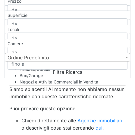
Prezzo
Appartamento
Casa indipendente
Superficie
Casa Semi-indipendente
Attico/Mansarda
Locali
Villa
Villetta a schiera
Camere
Rustico/Casale
Loft/Open space
Camera d'Albergo
Ordine Predefinito
Multiproprietà
Palazzo/Stabile
Filtra Ricerca
Box/Garage
Negozi e Attivita Commerciali in Vendita
Qualsiasi
Siamo spiacenti! Al momento non abbiamo nessun
Attività/Licenza Commerciale
immobile con queste caratteristiche ricercate.
Azienda Agricola
Bar/Ristorante
Puoi provare queste opzioni:
Bed & Breakfast
Albergo
Chiedi direttamente alle
Agenzie immobiliari
Laboratorio Artigianale
o descrivigli cosa stai cercando
qui
.
Negozio/locale commerciale