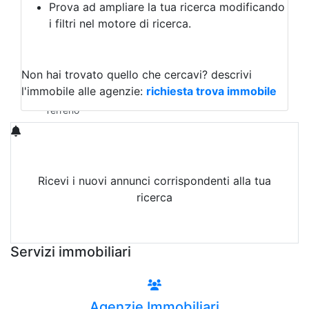
Prova ad ampliare la tua ricerca modificando
Agriturismo
i filtri nel motore di ricerca.
Magazzini
Capannoni
Uffici
Terreni in Vendita
Non hai trovato quello che cercavi?
descrivi
Qualsiasi
l'immobile alle agenzie:
richiesta trova immobile
Terreno edificabile
Terreno
Ricevi i nuovi annunci corrispondenti alla tua
ricerca
Attiva Email-Alert
Servizi immobiliari
Agenzie Immobiliari