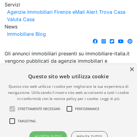
Servizi
Agenzie Immobiliari Firenze
eMail Alert
Trova Casa
Valuta Casa
News
Immobiliare Blog
Gli annunci immobiliari presenti su immobiliare-italia.it
vengono pubblicati da agenzie immobiliari e
×
costruttori. La pubblicazione degli annunci non
comporta l'approvazione o l'avallo da parte di
Questo sito web utilizza cookie
immobiliare-italia.it nè implica alcuna forma di
Questo sito web utilizza i cookie per migliorare la tua esperienza di
garanzia da parte di quest'ultima. immobiliare-italia.it
navigazione. Utilizzando il nostro sito web acconsenti a tutti i cookie
quindi non è responsabile della veridicità, della
in conformità con la nostra policy per i cookie.
Leggi di più
correttezza, della completezza, della normativa in
STRETTAMENTE NECESSARI
PERFORMANCE
materia di privacy e/o di alcun altro aspetto dei
suddetti annunci.
TARGETING
© Copyright 2007 - 2026
Powered by
ACCETTA TUTTO
RIFIUTA TUTTO