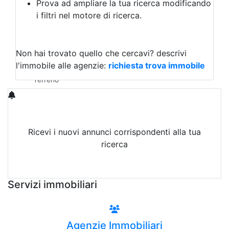
Prova ad ampliare la tua ricerca modificando
Agriturismo
i filtri nel motore di ricerca.
Magazzini
Capannoni
Uffici
Terreni in Affitto
Non hai trovato quello che cercavi?
descrivi
Qualsiasi
l'immobile alle agenzie:
richiesta trova immobile
Terreno edificabile
Terreno
Ricevi i nuovi annunci corrispondenti alla tua
ricerca
Attiva Email-Alert
Servizi immobiliari
Agenzie Immobiliari