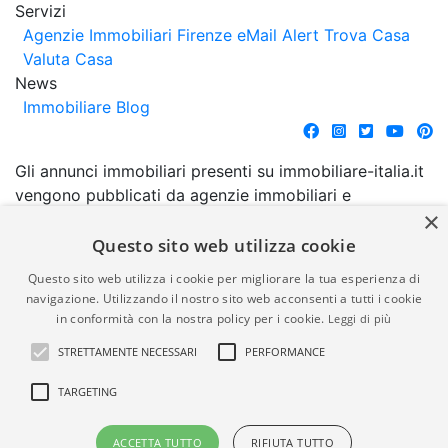
Servizi
Agenzie Immobiliari Firenze
eMail Alert
Trova Casa
Valuta Casa
News
Immobiliare Blog
Gli annunci immobiliari presenti su immobiliare-italia.it
vengono pubblicati da agenzie immobiliari e
×
costruttori. La pubblicazione degli annunci non
comporta l'approvazione o l'avallo da parte di
Questo sito web utilizza cookie
immobiliare-italia.it nè implica alcuna forma di
Questo sito web utilizza i cookie per migliorare la tua esperienza di
garanzia da parte di quest'ultima. immobiliare-italia.it
navigazione. Utilizzando il nostro sito web acconsenti a tutti i cookie
quindi non è responsabile della veridicità, della
in conformità con la nostra policy per i cookie.
Leggi di più
correttezza, della completezza, della normativa in
STRETTAMENTE NECESSARI
PERFORMANCE
materia di privacy e/o di alcun altro aspetto dei
suddetti annunci.
TARGETING
© Copyright 2007 - 2026
Powered by
ACCETTA TUTTO
RIFIUTA TUTTO