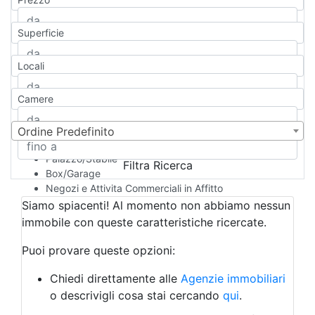
Appartamento
Casa indipendente
Superficie
Casa Semi-indipendente
Attico/Mansarda
Locali
Villa
Villetta a schiera
Camere
Rustico/Casale
Loft/Open space
Camera d'Albergo
Ordine Predefinito
Multiproprietà
Palazzo/Stabile
Filtra Ricerca
Box/Garage
Negozi e Attivita Commerciali in Affitto
Qualsiasi
Siamo spiacenti! Al momento non abbiamo nessun
Attività/Licenza Commerciale
immobile con queste caratteristiche ricercate.
Azienda Agricola
Bar/Ristorante
Puoi provare queste opzioni:
Bed & Breakfast
Albergo
Chiedi direttamente alle
Agenzie immobiliari
Laboratorio Artigianale
o descrivigli cosa stai cercando
qui
.
Negozio/locale commerciale