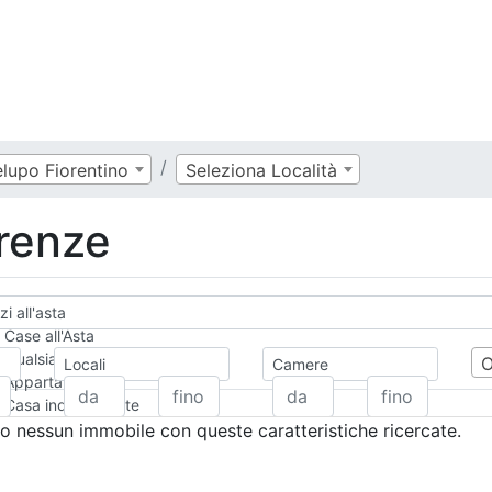
lupo Fiorentino
Seleziona Località
irenze
i all'asta
Case all'Asta
Qualsiasi
Locali
Camere
Appartamento
Casa indipendente
Casa Semi-indipendente
 nessun immobile con queste caratteristiche ricercate.
Attico/Mansarda
Villa