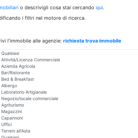
Villetta a schiera
obiliari
o descrivigli cosa stai cercando
qui
.
Rustico/Casale
Loft/Open space
ficando i filtri nel motore di ricerca.
Camera d'Albergo
Multiproprietà
Palazzo/Stabile
ivi l'immobile alle agenzie:
Box/Garage
richiesta trova immobile
Negozi e Attivita Commerciali all'Asta
Qualsiasi
Attività/Licenza Commerciale
Azienda Agricola
Bar/Ristorante
Bed & Breakfast
Albergo
Laboratorio Artigianale
Negozio/locale commerciale
Agriturismo
Magazzini
Capannoni
Uffici
Terreni all'Asta
Qualsiasi