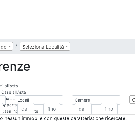
ldo
Seleziona Località
irenze
i all'asta
Case all'Asta
Qualsiasi
Locali
Camere
Appartamento
Casa indipendente
Casa Semi-indipendente
 nessun immobile con queste caratteristiche ricercate.
Attico/Mansarda
Villa