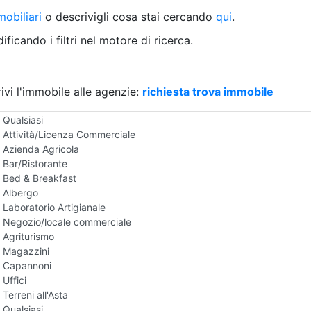
Villetta a schiera
obiliari
o descrivigli cosa stai cercando
qui
.
Rustico/Casale
Loft/Open space
ficando i filtri nel motore di ricerca.
Camera d'Albergo
Multiproprietà
Palazzo/Stabile
ivi l'immobile alle agenzie:
Box/Garage
richiesta trova immobile
Negozi e Attivita Commerciali all'Asta
Qualsiasi
Attività/Licenza Commerciale
Azienda Agricola
Bar/Ristorante
Bed & Breakfast
Albergo
Laboratorio Artigianale
Negozio/locale commerciale
Agriturismo
Magazzini
Capannoni
Uffici
Terreni all'Asta
Qualsiasi