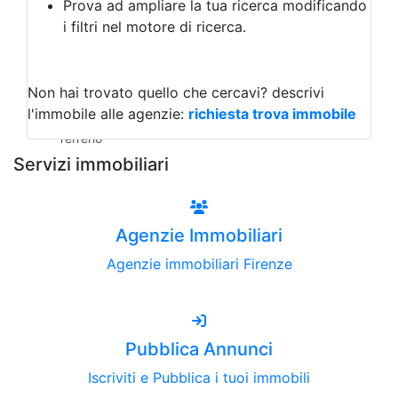
Prova ad ampliare la tua ricerca modificando
Agriturismo
i filtri nel motore di ricerca.
Magazzini
Capannoni
Uffici
Terreni all'Asta
Non hai trovato quello che cercavi?
descrivi
Qualsiasi
l'immobile alle agenzie:
richiesta trova immobile
Terreno edificabile
Terreno
Servizi immobiliari
Agenzie Immobiliari
Agenzie immobiliari Firenze
Pubblica Annunci
Iscriviti e Pubblica i tuoi immobili