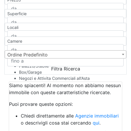
Appartamento
Casa indipendente
Superficie
Casa Semi-indipendente
Attico/Mansarda
Locali
Villa
Villetta a schiera
Camere
Rustico/Casale
Loft/Open space
Camera d'Albergo
Ordine Predefinito
Multiproprietà
Palazzo/Stabile
Filtra Ricerca
Box/Garage
Negozi e Attivita Commerciali all'Asta
Qualsiasi
Siamo spiacenti! Al momento non abbiamo nessun
Attività/Licenza Commerciale
immobile con queste caratteristiche ricercate.
Azienda Agricola
Bar/Ristorante
Puoi provare queste opzioni:
Bed & Breakfast
Albergo
Chiedi direttamente alle
Agenzie immobiliari
Laboratorio Artigianale
o descrivigli cosa stai cercando
qui
.
Negozio/locale commerciale