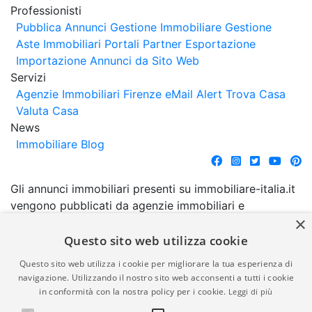
Professionisti
Pubblica Annunci
Gestione Immobiliare
Gestione
Aste Immobiliari
Portali Partner Esportazione
Importazione Annunci da Sito Web
Servizi
Agenzie Immobiliari Firenze
eMail Alert
Trova Casa
Valuta Casa
News
Immobiliare Blog
Gli annunci immobiliari presenti su immobiliare-italia.it
vengono pubblicati da agenzie immobiliari e
×
costruttori. La pubblicazione degli annunci non
comporta l'approvazione o l'avallo da parte di
Questo sito web utilizza cookie
immobiliare-italia.it nè implica alcuna forma di
Questo sito web utilizza i cookie per migliorare la tua esperienza di
garanzia da parte di quest'ultima. immobiliare-italia.it
navigazione. Utilizzando il nostro sito web acconsenti a tutti i cookie
quindi non è responsabile della veridicità, della
in conformità con la nostra policy per i cookie.
Leggi di più
correttezza, della completezza, della normativa in