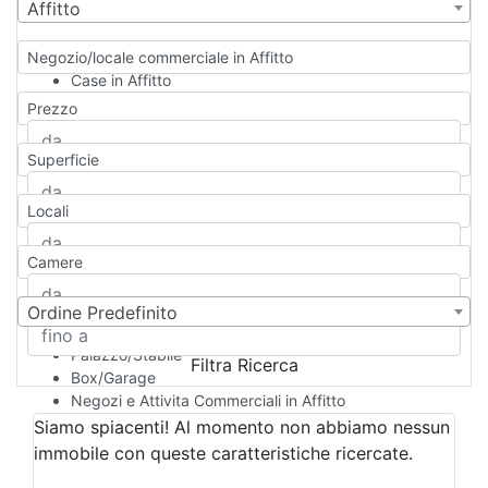
Affitto
Negozio/locale commerciale in Affitto
Case in Affitto
Qualsiasi
Prezzo
Appartamento
Casa indipendente
Superficie
Casa Semi-indipendente
Attico/Mansarda
Locali
Villa
Villetta a schiera
Camere
Rustico/Casale
Loft/Open space
Camera d'Albergo
Ordine Predefinito
Multiproprietà
Palazzo/Stabile
Filtra Ricerca
Box/Garage
Negozi e Attivita Commerciali in Affitto
Qualsiasi
Siamo spiacenti! Al momento non abbiamo nessun
Attività/Licenza Commerciale
immobile con queste caratteristiche ricercate.
Azienda Agricola