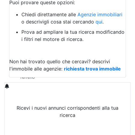
Bar/Ristorante
Puoi provare queste opzioni:
Bed & Breakfast
Albergo
Chiedi direttamente alle
Agenzie immobiliari
Laboratorio Artigianale
o descrivigli cosa stai cercando
qui
.
Negozio/locale commerciale
Prova ad ampliare la tua ricerca modificando
Agriturismo
i filtri nel motore di ricerca.
Magazzini
Capannoni
Uffici
Terreni in Affitto
Non hai trovato quello che cercavi?
descrivi
Qualsiasi
l'immobile alle agenzie:
richiesta trova immobile
Terreno edificabile
Terreno
Ricevi i nuovi annunci corrispondenti alla tua
ricerca
Attiva Email-Alert