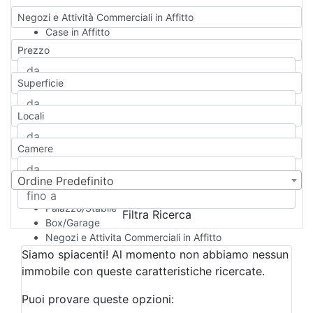
Negozi e Attività Commerciali in Affitto
Case in Affitto
Qualsiasi
Prezzo
Appartamento
Casa indipendente
Superficie
Casa Semi-indipendente
Attico/Mansarda
Locali
Villa
Villetta a schiera
Camere
Rustico/Casale
Loft/Open space
Camera d'Albergo
Ordine Predefinito
Multiproprietà
Palazzo/Stabile
Filtra Ricerca
Box/Garage
Negozi e Attivita Commerciali in Affitto
Qualsiasi
Siamo spiacenti! Al momento non abbiamo nessun
Attività/Licenza Commerciale
immobile con queste caratteristiche ricercate.
Azienda Agricola
Bar/Ristorante
Puoi provare queste opzioni:
Bed & Breakfast