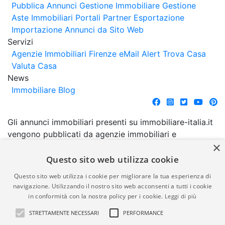
Pubblica Annunci
Gestione Immobiliare
Gestione
Aste Immobiliari
Portali Partner Esportazione
Importazione Annunci da Sito Web
Servizi
Agenzie Immobiliari Firenze
eMail Alert
Trova Casa
Valuta Casa
News
Immobiliare Blog
Gli annunci immobiliari presenti su immobiliare-italia.it
vengono pubblicati da agenzie immobiliari e
×
costruttori. La pubblicazione degli annunci non
comporta l'approvazione o l'avallo da parte di
Questo sito web utilizza cookie
immobiliare-italia.it nè implica alcuna forma di
Questo sito web utilizza i cookie per migliorare la tua esperienza di
garanzia da parte di quest'ultima. immobiliare-italia.it
navigazione. Utilizzando il nostro sito web acconsenti a tutti i cookie
quindi non è responsabile della veridicità, della
in conformità con la nostra policy per i cookie.
Leggi di più
correttezza, della completezza, della normativa in
STRETTAMENTE NECESSARI
PERFORMANCE
materia di privacy e/o di alcun altro aspetto dei