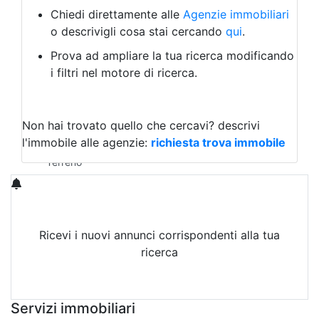
Albergo
Chiedi direttamente alle
Agenzie immobiliari
Laboratorio Artigianale
o descrivigli cosa stai cercando
qui
.
Negozio/locale commerciale
Prova ad ampliare la tua ricerca modificando
Agriturismo
i filtri nel motore di ricerca.
Magazzini
Capannoni
Uffici
Terreni in Affitto
Non hai trovato quello che cercavi?
descrivi
Qualsiasi
l'immobile alle agenzie:
richiesta trova immobile
Terreno edificabile
Terreno
Ricevi i nuovi annunci corrispondenti alla tua
ricerca
Attiva Email-Alert
Servizi immobiliari