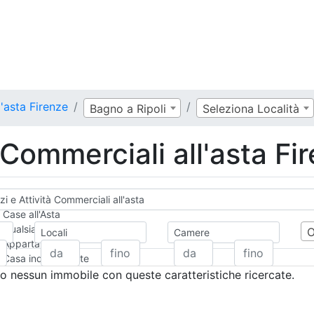
'asta Firenze
Bagno a Ripoli
Seleziona Località
 Commerciali all'asta Fi
i e Attività Commerciali all'asta
Case all'Asta
Qualsiasi
Locali
Camere
Appartamento
Casa indipendente
Casa Semi-indipendente
 nessun immobile con queste caratteristiche ricercate.
Attico/Mansarda
Villa