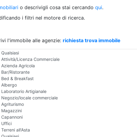
Villetta a schiera
obiliari
o descrivigli cosa stai cercando
qui
.
Rustico/Casale
Loft/Open space
ficando i filtri nel motore di ricerca.
Camera d'Albergo
Multiproprietà
Palazzo/Stabile
ivi l'immobile alle agenzie:
Box/Garage
richiesta trova immobile
Negozi e Attivita Commerciali all'Asta
Qualsiasi
Attività/Licenza Commerciale
Azienda Agricola
Bar/Ristorante
Bed & Breakfast
Albergo
Laboratorio Artigianale
Negozio/locale commerciale
Agriturismo
Magazzini
Capannoni
Uffici
Terreni all'Asta
Qualsiasi