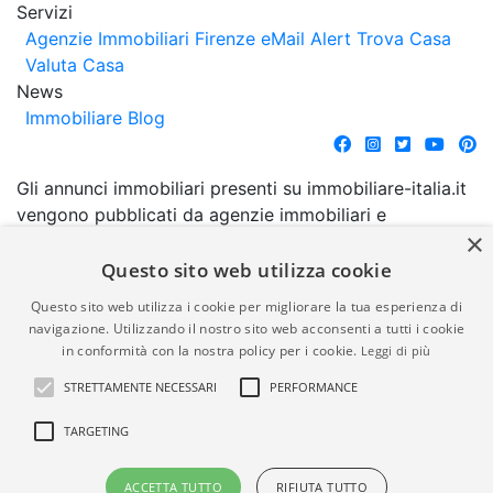
Servizi
Agenzie Immobiliari Firenze
eMail Alert
Trova Casa
Valuta Casa
News
Immobiliare Blog
Gli annunci immobiliari presenti su immobiliare-italia.it
vengono pubblicati da agenzie immobiliari e
×
costruttori. La pubblicazione degli annunci non
comporta l'approvazione o l'avallo da parte di
Questo sito web utilizza cookie
immobiliare-italia.it nè implica alcuna forma di
Questo sito web utilizza i cookie per migliorare la tua esperienza di
garanzia da parte di quest'ultima. immobiliare-italia.it
navigazione. Utilizzando il nostro sito web acconsenti a tutti i cookie
quindi non è responsabile della veridicità, della
in conformità con la nostra policy per i cookie.
Leggi di più
correttezza, della completezza, della normativa in
STRETTAMENTE NECESSARI
PERFORMANCE
materia di privacy e/o di alcun altro aspetto dei
suddetti annunci.
TARGETING
© Copyright 2007 - 2026
Powered by
ACCETTA TUTTO
RIFIUTA TUTTO