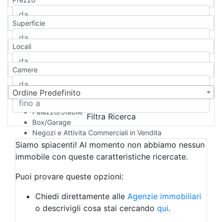
Appartamento
Casa indipendente
Superficie
Casa Semi-indipendente
Attico/Mansarda
Locali
Villa
Villetta a schiera
Camere
Rustico/Casale
Loft/Open space
Camera d'Albergo
Ordine Predefinito
Multiproprietà
Palazzo/Stabile
Filtra Ricerca
Box/Garage
Negozi e Attivita Commerciali in Vendita
Qualsiasi
Siamo spiacenti! Al momento non abbiamo nessun
Attività/Licenza Commerciale
immobile con queste caratteristiche ricercate.
Azienda Agricola
Bar/Ristorante
Puoi provare queste opzioni:
Bed & Breakfast
Albergo
Chiedi direttamente alle
Agenzie immobiliari
Laboratorio Artigianale
o descrivigli cosa stai cercando
qui
.
Negozio/locale commerciale