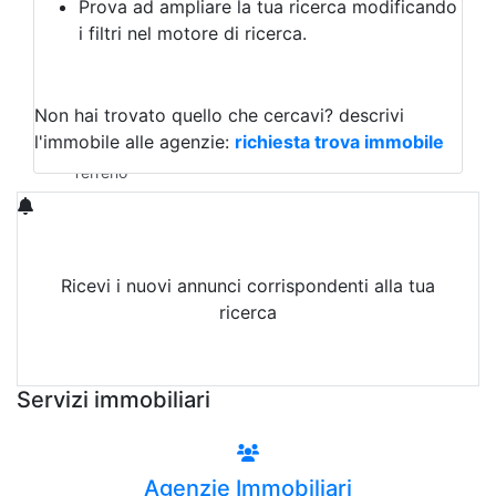
Prova ad ampliare la tua ricerca modificando
Agriturismo
i filtri nel motore di ricerca.
Magazzini
Capannoni
Uffici
Terreni in Vendita
Non hai trovato quello che cercavi?
descrivi
Qualsiasi
l'immobile alle agenzie:
richiesta trova immobile
Terreno edificabile
Terreno
Ricevi i nuovi annunci corrispondenti alla tua
ricerca
Attiva Email-Alert
Servizi immobiliari
Agenzie Immobiliari