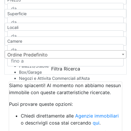
Appartamento
Casa indipendente
Superficie
Casa Semi-indipendente
Attico/Mansarda
Locali
Villa
Villetta a schiera
Camere
Rustico/Casale
Loft/Open space
Camera d'Albergo
Ordine Predefinito
Multiproprietà
Palazzo/Stabile
Filtra Ricerca
Box/Garage
Negozi e Attivita Commerciali all'Asta
Qualsiasi
Siamo spiacenti! Al momento non abbiamo nessun
Attività/Licenza Commerciale
immobile con queste caratteristiche ricercate.
Azienda Agricola
Bar/Ristorante
Puoi provare queste opzioni:
Bed & Breakfast
Albergo
Chiedi direttamente alle
Agenzie immobiliari
Laboratorio Artigianale
o descrivigli cosa stai cercando
qui
.
Negozio/locale commerciale