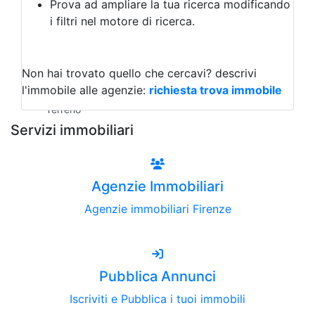
Prova ad ampliare la tua ricerca modificando
Agriturismo
i filtri nel motore di ricerca.
Magazzini
Capannoni
Uffici
Terreni all'Asta
Non hai trovato quello che cercavi?
descrivi
Qualsiasi
l'immobile alle agenzie:
richiesta trova immobile
Terreno edificabile
Terreno
Servizi immobiliari
Agenzie Immobiliari
Agenzie immobiliari Firenze
Pubblica Annunci
Iscriviti e Pubblica i tuoi immobili